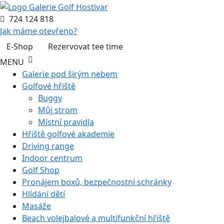
724 124 818
Jak máme otevřeno?
E-Shop
Rezervovat tee time
MENU
Galerie pod širým nebem
Golfové hřiště
Buggy
Můj strom
Místní pravidla
Hřiště golfové akademie
Driving range
Indoor centrum
Golf Shop
Pronájem boxů, bezpečnostní schránky
Hlídání dětí
Masáže
Beach volejbalové a multifunkční hřiště