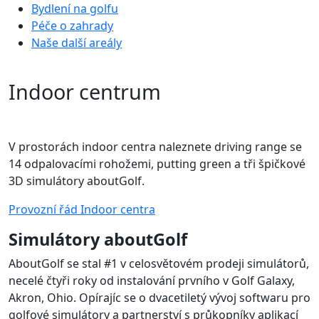
Bydlení na golfu
Péče o zahrady
Naše další areály
Indoor centrum
V prostorách indoor centra naleznete driving range se
14 odpalovacími rohožemi, putting green a tři špičkové
3D simulátory aboutGolf.
Provozní řád Indoor centra
Simulátory aboutGolf
AboutGolf se stal #1 v celosvětovém prodeji simulátorů,
necelé čtyři roky od instalování prvního v Golf Galaxy,
Akron, Ohio. Opírajíc se o dvacetiletý vývoj softwaru pro
golfové simulátory a partnerství s průkopníky aplikací