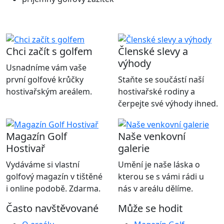
Chci začít s golfem
Členské slevy a
výhody
Usnadníme vám vaše
první golfové krůčky
Staňte se součástí naší
hostivařským areálem.
hostivařské rodiny a
čerpejte své výhody ihned.
Magazín Golf
Naše venkovní
Hostivař
galerie
Vydáváme si vlastní
Umění je naše láska o
golfový magazín v tištěné
kterou se s vámi rádi u
i online podobě. Zdarma.
nás v areálu dělíme.
Často navštěvované
Může se hodit