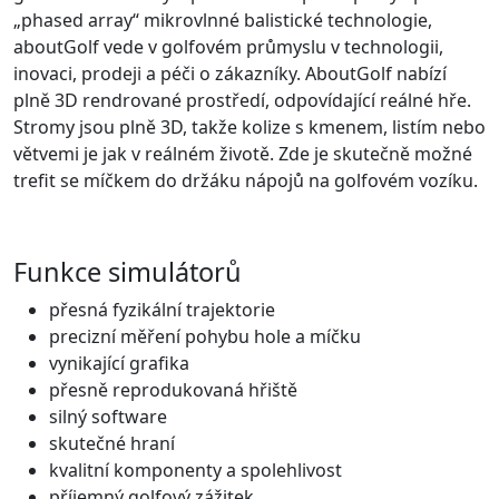
„phased array“ mikrovlnné balistické technologie,
aboutGolf vede v golfovém průmyslu v technologii,
inovaci, prodeji a péči o zákazníky. AboutGolf nabízí
plně 3D rendrované prostředí, odpovídající reálné hře.
Stromy jsou plně 3D, takže kolize s kmenem, listím nebo
větvemi je jak v reálném životě. Zde je skutečně možné
trefit se míčkem do držáku nápojů na golfovém vozíku.
Funkce simulátorů
přesná fyzikální trajektorie
precizní měření pohybu hole a míčku
vynikající grafika
přesně reprodukovaná hřiště
silný software
skutečné hraní
kvalitní komponenty a spolehlivost
příjemný golfový zážitek