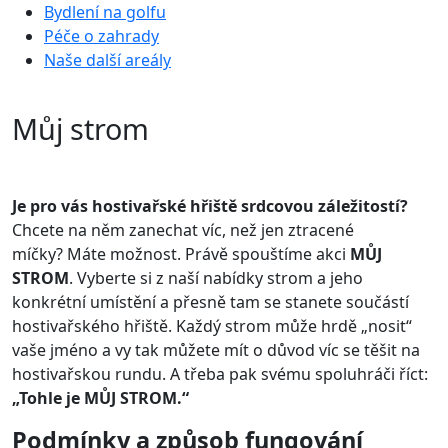
Bydlení na golfu
Péče o zahrady
Naše další areály
Můj strom
Je pro vás hostivařské hřiště srdcovou záležitostí?
Chcete na něm zanechat víc, než jen ztracené
míčky? Máte možnost. Právě spouštíme akci
MŮJ
STROM
. Vyberte si z naší nabídky strom a jeho
konkrétní umístění a přesně tam se stanete součástí
hostivařského hřiště. Každý strom může hrdě „nosit“
vaše jméno a vy tak můžete mít o důvod víc se těšit na
hostivařskou rundu. A třeba pak svému spoluhráči říct:
„Tohle je MŮJ STROM.“
Podmínky a způsob fungování