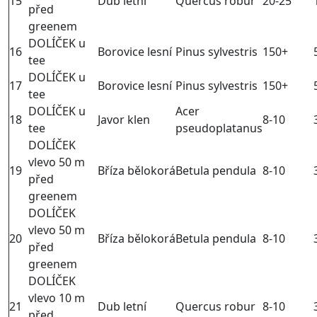
15
Dub letní
Quercus robur
20-25
před
greenem
DOLÍČEK u
16
Borovice lesní
Pinus sylvestris
150+
tee
DOLÍČEK u
17
Borovice lesní
Pinus sylvestris
150+
tee
DOLÍČEK u
Acer
18
Javor klen
8-10
tee
pseudoplatanus
DOLÍČEK
vlevo 50 m
19
Bříza bělokorá
Betula pendula
8-10
před
greenem
DOLÍČEK
vlevo 50 m
20
Bříza bělokorá
Betula pendula
8-10
před
greenem
DOLÍČEK
vlevo 10 m
21
Dub letní
Quercus robur
8-10
před