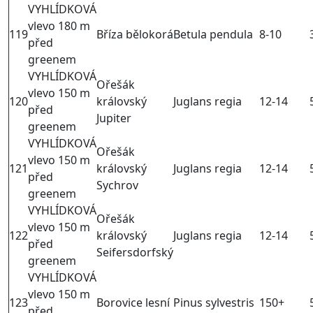
VYHLÍDKOVÁ
vlevo 180 m
119
Bříza bělokorá
Betula pendula
8-10
před
greenem
VYHLÍDKOVÁ
Ořešák
vlevo 150 m
120
královský
Juglans regia
12-14
před
Jupiter
greenem
VYHLÍDKOVÁ
Ořešák
vlevo 150 m
121
královský
Juglans regia
12-14
před
Sychrov
greenem
VYHLÍDKOVÁ
Ořešák
vlevo 150 m
122
královský
Juglans regia
12-14
před
Seifersdorfský
greenem
VYHLÍDKOVÁ
vlevo 150 m
123
Borovice lesní
Pinus sylvestris
150+
před