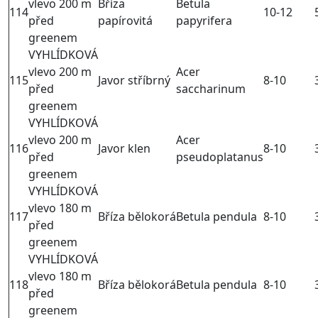
vlevo 200 m
Bříza
Betula
114
10-12
před
papírovitá
papyrifera
greenem
VYHLÍDKOVÁ
vlevo 200 m
Acer
115
Javor stříbrný
8-10
před
saccharinum
greenem
VYHLÍDKOVÁ
vlevo 200 m
Acer
116
Javor klen
8-10
před
pseudoplatanus
greenem
VYHLÍDKOVÁ
vlevo 180 m
117
Bříza bělokorá
Betula pendula
8-10
před
greenem
VYHLÍDKOVÁ
vlevo 180 m
118
Bříza bělokorá
Betula pendula
8-10
před
greenem