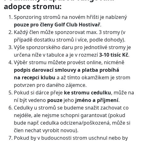
adopce stromu:
Sponzoring stromů na novém hřišti je nabízený
pouze pro členy Golf Club Hostivař
.
Každý člen může sponzorovat max. 3 stromy (v
případě dostatku stromů i více, podle dohody).
Výše sponzorského daru pro jednotlivé stromy je
určena níže v tabulce a je v rozmezí
3-10 tisíc Kč
.
Výběr stromu můžete provést online, nicméně
podpis darovací smlouvy a platba probíhá
na recepci klubu
a až tímto okamžikem je strom
potvrzen pro daného zájemce.
Pokud si dárce přeje
ke stromu cedulku
, může na
ní být vedeno
pouze
jeho
jméno a příjmení
.
Cedulky u stromů se budeme snažit zachovat co
nejdéle, ale nejsme schopni garantovat (pokud
bude např. cedulka odcizena/poškozená, může si
člen nechat vyrobit novou).
Pokud by v budoucnosti strom uschnul nebo by