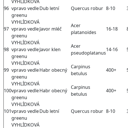
VYHLÍDKOVÁ
96
vpravo vedle
Dub letní
Quercus robur
8-10
greenu
VYHLÍDKOVÁ
Acer
97
vpravo vedle
Javor mléč
16-18
platanoides
greenu
VYHLÍDKOVÁ
Acer
98
vpravo vedle
Javor klen
14-16
pseudoplatanus
greenu
VYHLÍDKOVÁ
Carpinus
99
vpravo vedle
Habr obecný
400+
betulus
greenu
VYHLÍDKOVÁ
Carpinus
100
vpravo vedle
Habr obecný
400+
betulus
greenu
VYHLÍDKOVÁ
101
vpravo vedle
Dub letní
Quercus robur
8-10
greenu
VYHLÍDKOVÁ