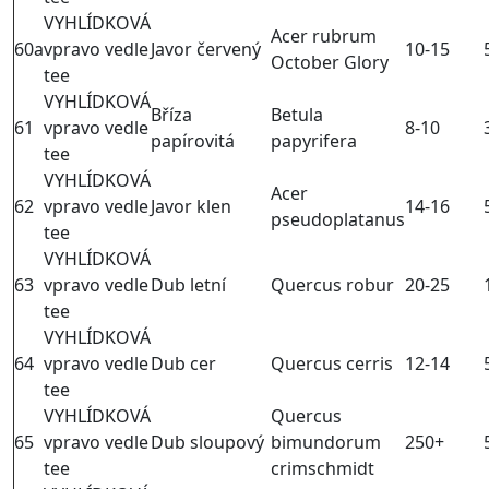
VYHLÍDKOVÁ
Acer rubrum
60a
vpravo vedle
Javor červený
10-15
October Glory
tee
VYHLÍDKOVÁ
Bříza
Betula
61
vpravo vedle
8-10
papírovitá
papyrifera
tee
VYHLÍDKOVÁ
Acer
62
vpravo vedle
Javor klen
14-16
pseudoplatanus
tee
VYHLÍDKOVÁ
63
vpravo vedle
Dub letní
Quercus robur
20-25
tee
VYHLÍDKOVÁ
64
vpravo vedle
Dub cer
Quercus cerris
12-14
tee
VYHLÍDKOVÁ
Quercus
65
vpravo vedle
Dub sloupový
bimundorum
250+
tee
crimschmidt