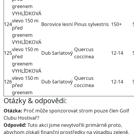
greenem
VYHLÍDKOVÁ
vlevo 150 m
124
Borovice lesní
Pinus sylvestris
150+
před
greenem
VYHLÍDKOVÁ
vlevo 150 m
Quercus
125
Dub šarlatový
12-14
před
coccinea
greenem
VYHLÍDKOVÁ
vlevo 150 m
Quercus
126
Dub šarlatový
12-14
před
coccinea
greenem
Otázky & odpovědi:
Otázka:
Proč může sponzorovat strom pouze člen Golf
Clubu Hostivař?
Odpověď:
Tuto akci jsme nevytvořili primárně proto,
abychom získali finanční prostředky na výsadbu zeleně.