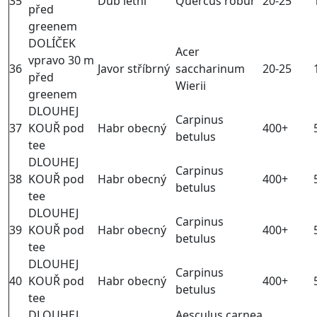
35
Dub letní
Quercus robur
20-25
před
greenem
DOLÍČEK
Acer
vpravo 30 m
36
Javor stříbrný
saccharinum
20-25
před
Wierii
greenem
DLOUHEJ
Carpinus
37
KOUŘ pod
Habr obecný
400+
betulus
tee
DLOUHEJ
Carpinus
38
KOUŘ pod
Habr obecný
400+
betulus
tee
DLOUHEJ
Carpinus
39
KOUŘ pod
Habr obecný
400+
betulus
tee
DLOUHEJ
Carpinus
40
KOUŘ pod
Habr obecný
400+
betulus
tee
DLOUHEJ
Aesculus carnea