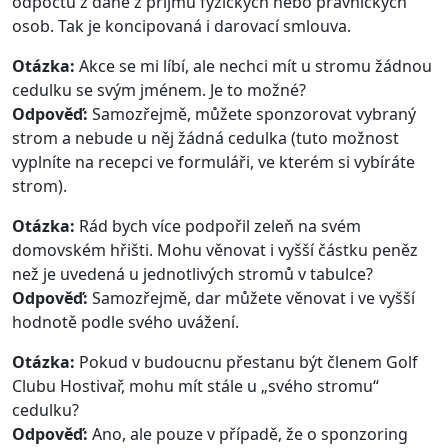
odpočtu z daně z příjmu fyzických nebo právnických
osob. Tak je koncipovaná i darovací smlouva.
Otázka:
Akce se mi líbí, ale nechci mít u stromu žádnou
cedulku se svým jménem. Je to možné?
Odpověď:
Samozřejmě, můžete sponzorovat vybraný
strom a nebude u něj žádná cedulka (tuto možnost
vyplníte na recepci ve formuláři, ve kterém si vybíráte
strom).
Otázka:
Rád bych více podpořil zeleň na svém
domovském hřišti. Mohu věnovat i vyšší částku peněz
než je uvedená u jednotlivých stromů v tabulce?
Odpověď:
Samozřejmě, dar můžete věnovat i ve vyšší
hodnotě podle svého uvážení.
Otázka:
Pokud v budoucnu přestanu být členem Golf
Clubu Hostivař, mohu mít stále u „svého stromu“
cedulku?
Odpověď:
Ano, ale pouze v případě, že o sponzoring