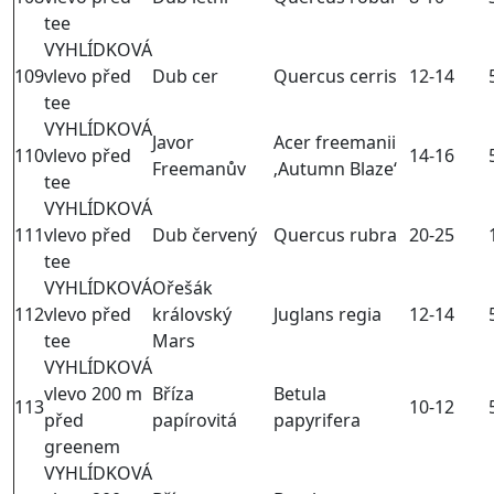
tee
VYHLÍDKOVÁ
109
vlevo před
Dub cer
Quercus cerris
12-14
tee
VYHLÍDKOVÁ
Javor
Acer freemanii
110
vlevo před
14-16
Freemanův
‚Autumn Blaze‘
tee
VYHLÍDKOVÁ
111
vlevo před
Dub červený
Quercus rubra
20-25
tee
VYHLÍDKOVÁ
Ořešák
112
vlevo před
královský
Juglans regia
12-14
tee
Mars
VYHLÍDKOVÁ
vlevo 200 m
Bříza
Betula
113
10-12
před
papírovitá
papyrifera
greenem
VYHLÍDKOVÁ