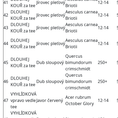
41
Jírovec pleťový
12-14
KOUŘ za tee
Briotii
DLOUHEJ
Aesculus carnea
42
Jírovec pleťový
12-14
KOUŘ za tee
Briotii
DLOUHEJ
Aesculus carnea
43
Jírovec pleťový
12-14
KOUŘ za tee
Briotii
DLOUHEJ
Aesculus carnea
44
Jírovec pleťový
12-14
KOUŘ za tee
Briotii
Quercus
DLOUHEJ
45
Dub sloupový
bimundorum
250+
KOUŘ za tee
crimschmidt
Quercus
DLOUHEJ
46
Dub sloupový
bimundorum
250+
KOUŘ za tee
crimschmidt
VYHLÍDKOVÁ
Acer rubrum
47
vpravo vedle
Javor červený
12-14
October Glory
tee
VYHLÍDKOVÁ