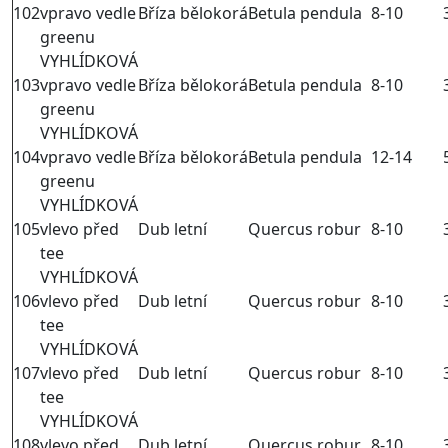
102
vpravo vedle
Bříza bělokorá
Betula pendula
8-10
greenu
VYHLÍDKOVÁ
103
vpravo vedle
Bříza bělokorá
Betula pendula
8-10
greenu
VYHLÍDKOVÁ
104
vpravo vedle
Bříza bělokorá
Betula pendula
12-14
greenu
VYHLÍDKOVÁ
105
vlevo před
Dub letní
Quercus robur
8-10
tee
VYHLÍDKOVÁ
106
vlevo před
Dub letní
Quercus robur
8-10
tee
VYHLÍDKOVÁ
107
vlevo před
Dub letní
Quercus robur
8-10
tee
VYHLÍDKOVÁ
108
vlevo před
Dub letní
Quercus robur
8-10