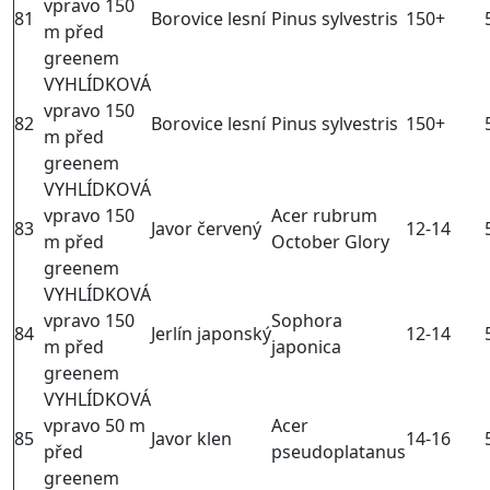
vpravo 150
81
Borovice lesní
Pinus sylvestris
150+
m před
greenem
VYHLÍDKOVÁ
vpravo 150
82
Borovice lesní
Pinus sylvestris
150+
m před
greenem
VYHLÍDKOVÁ
vpravo 150
Acer rubrum
83
Javor červený
12-14
m před
October Glory
greenem
VYHLÍDKOVÁ
vpravo 150
Sophora
84
Jerlín japonský
12-14
m před
japonica
greenem
VYHLÍDKOVÁ
vpravo 50 m
Acer
85
Javor klen
14-16
před
pseudoplatanus
greenem