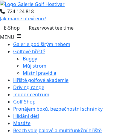
724 124 818
Jak máme otevřeno?
E-Shop
Rezervovat tee time
MENU
Galerie pod širým nebem
Golfové hřiště
Buggy
Můj strom
Místní pravidla
Hřiště golfové akademie
Driving range
Indoor centrum
Golf Shop
Pronájem boxů, bezpečnostní schránky
Hlídání dětí
Masáže
Beach volejbalové a multifunkční hřiště