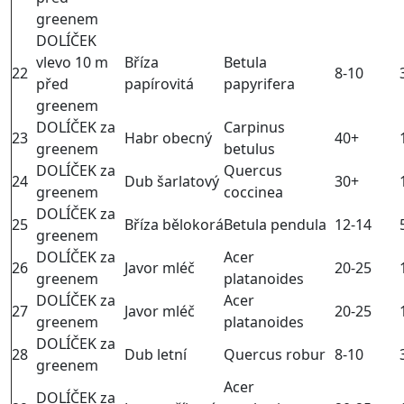
greenem
DOLÍČEK
vlevo 10 m
Bříza
Betula
22
8-10
před
papírovitá
papyrifera
greenem
DOLÍČEK za
Carpinus
23
Habr obecný
40+
greenem
betulus
DOLÍČEK za
Quercus
24
Dub šarlatový
30+
greenem
coccinea
DOLÍČEK za
25
Bříza bělokorá
Betula pendula
12-14
greenem
DOLÍČEK za
Acer
26
Javor mléč
20-25
greenem
platanoides
DOLÍČEK za
Acer
27
Javor mléč
20-25
greenem
platanoides
DOLÍČEK za
28
Dub letní
Quercus robur
8-10
greenem
Acer
DOLÍČEK za