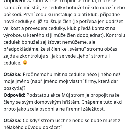
Odpověď:
Garantovat se to úplně asi nedá, může se
samozřejmě stát, že cedulky bohužel někdo odcizí nebo
poškodí. První cedulku instaluje a platí klub, případné
nové cedulky si již zajišťuje člen (je potřeba jen dodržet
velikost a provedení cedulky, klub předá kontakt na
výrobce, u kterého si ji může člen doobjednat). Kontrolu
cedulek bohužel zajišťovat nemůžeme, ale
předpokládáme, že si člen ke „svému“ stromu občas
zajde a zkontroluje si, jak se vede „jeho“ stromu i
cedulce.
Otázka:
Proč nemohu mít na cedulce něco jiného než
moje jméno (např. jméno mojí vlastní firmy, která dar
poskytla)?
Odpověď:
Podstatou akce Můj strom je propojit naše
členy se svým domovským hřištěm. Chápeme tuto akci
proto jako zcela osobní a ne firemní záležitost.
Otázka:
Co když strom uschne nebo se bude muset z
nějakého důvodu pokácet?