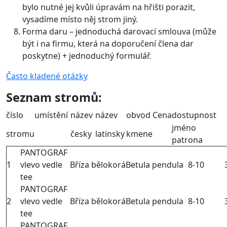
bylo nutné jej kvůli úpravám na hřišti porazit,
vysadíme místo něj strom jiný.
Forma daru – jednoduchá darovací smlouva (může
být i na firmu, která na doporučení člena dar
poskytne) + jednoduchý formulář.
Často kladené otázky
Seznam stromů:
číslo
umístění
název
název
obvod
Cena
dostupnost
jméno
stromu
česky
latinsky
kmene
patrona
PANTOGRAF
1
vlevo vedle
Bříza bělokorá
Betula pendula
8-10
tee
PANTOGRAF
2
vlevo vedle
Bříza bělokorá
Betula pendula
8-10
tee
PANTOGRAF