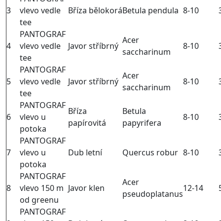
3
vlevo vedle
Bříza bělokorá
Betula pendula
8-10
tee
PANTOGRAF
Acer
4
vlevo vedle
Javor stříbrný
8-10
saccharinum
tee
PANTOGRAF
Acer
5
vlevo vedle
Javor stříbrný
8-10
saccharinum
tee
PANTOGRAF
Bříza
Betula
6
vlevo u
8-10
papírovitá
papyrifera
potoka
PANTOGRAF
7
vlevo u
Dub letní
Quercus robur
8-10
potoka
PANTOGRAF
Acer
8
vlevo 150 m
Javor klen
12-14
pseudoplatanus
od greenu
PANTOGRAF