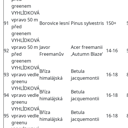
greenem
VYHLÍDKOVÁ
vpravo 50 m
91
Borovice lesní
Pinus sylvestris
150+
před
greenem
VYHLÍDKOVÁ
vpravo 50 m
Javor
Acer freemanii
92
14-16
před
Freemanův
‚Autumn Blaze‘
greenem
VYHLÍDKOVÁ
Bříza
Betula
93
vpravo vedle
16-18
himalájská
jacquemontii
greenu
VYHLÍDKOVÁ
Bříza
Betula
94
vpravo vedle
16-18
himalájská
jacquemontii
greenu
VYHLÍDKOVÁ
Bříza
Betula
95
vpravo vedle
16-18
himalájská
jacquemontii
greenu