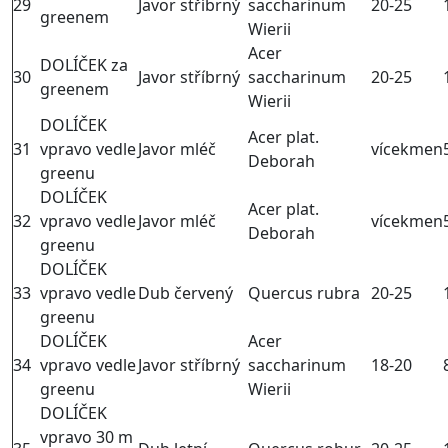
29
Javor stříbrný
saccharinum
20-25
greenem
Wierii
Acer
DOLÍČEK za
30
Javor stříbrný
saccharinum
20-25
greenem
Wierii
DOLÍČEK
Acer plat.
31
vpravo vedle
Javor mléč
vícekmen
Deborah
greenu
DOLÍČEK
Acer plat.
32
vpravo vedle
Javor mléč
vícekmen
Deborah
greenu
DOLÍČEK
33
vpravo vedle
Dub červený
Quercus rubra
20-25
greenu
DOLÍČEK
Acer
34
vpravo vedle
Javor stříbrný
saccharinum
18-20
greenu
Wierii
DOLÍČEK
vpravo 30 m