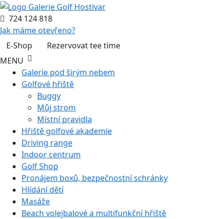
724 124 818
Jak máme otevřeno?
E-Shop
Rezervovat tee time
MENU
Galerie pod širým nebem
Golfové hřiště
Buggy
Můj strom
Místní pravidla
Hřiště golfové akademie
Driving range
Indoor centrum
Golf Shop
Pronájem boxů, bezpečnostní schránky
Hlídání dětí
Masáže
Beach volejbalové a multifunkční hřiště