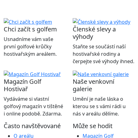
Chci začít s golfem
Členské slevy a
výhody
Usnadníme vám vaše
první golfové krůčky
Staňte se součástí naší
hostivařským areálem.
hostivařské rodiny a
čerpejte své výhody ihned.
Magazín Golf
Naše venkovní
Hostivař
galerie
Vydáváme si vlastní
Umění je naše láska o
golfový magazín v tištěné
kterou se s vámi rádi u
i online podobě. Zdarma.
nás v areálu dělíme.
Často navštěvované
Může se hodit
O areálu
Magazín Golf