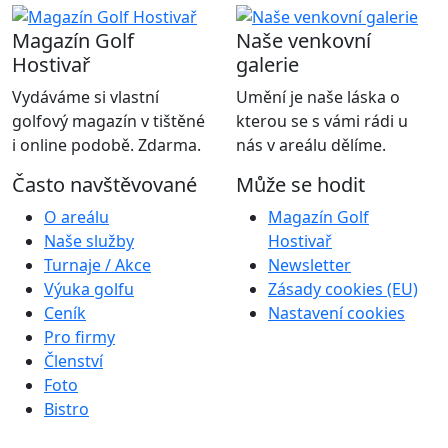
Magazín Golf
Naše venkovní
Hostivař
galerie
Vydáváme si vlastní
Umění je naše láska o
golfový magazín v tištěné
kterou se s vámi rádi u
i online podobě. Zdarma.
nás v areálu dělíme.
Často navštěvované
Může se hodit
O areálu
Magazín Golf
Naše služby
Hostivař
Turnaje / Akce
Newsletter
Výuka golfu
Zásady cookies (EU)
Ceník
Nastavení cookies
Pro firmy
Členství
Foto
Bistro