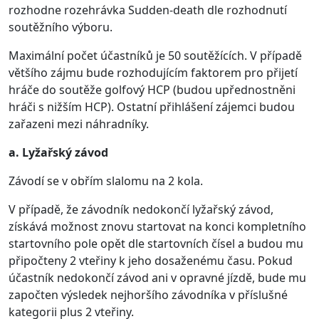
rozhodne rozehrávka Sudden-death dle rozhodnutí
soutěžního výboru.
Maximální počet účastníků je 50 soutěžících. V případě
většího zájmu bude rozhodujícím faktorem pro přijetí
hráče do soutěže golfový HCP (budou upřednostněni
hráči s nižším HCP). Ostatní přihlášení zájemci budou
zařazeni mezi náhradníky.
a. Lyžařský závod
Závodí se v obřím slalomu na 2 kola.
V případě, že závodník nedokončí lyžařský závod,
získává možnost znovu startovat na konci kompletního
startovního pole opět dle startovních čísel a budou mu
připočteny 2 vteřiny k jeho dosaženému času. Pokud
účastník nedokončí závod ani v opravné jízdě, bude mu
započten výsledek nejhoršího závodníka v příslušné
kategorii plus 2 vteřiny.