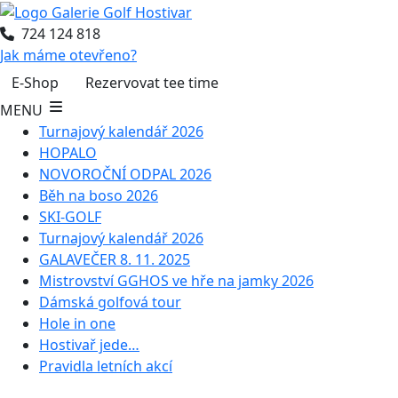
724 124 818
Jak máme otevřeno?
E-Shop
Rezervovat tee time
MENU
Turnajový kalendář 2026
HOPALO
NOVOROČNÍ ODPAL 2026
Běh na boso 2026
SKI-GOLF
Turnajový kalendář 2026
GALAVEČER 8. 11. 2025
Mistrovství GGHOS ve hře na jamky 2026
Dámská golfová tour
Hole in one
Hostivař jede…
Pravidla letních akcí