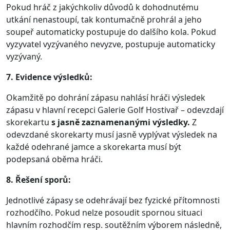
Pokud hráč z jakýchkoliv důvodů k dohodnutému
utkání nenastoupí, tak kontumačně prohrál a jeho
soupeř automaticky postupuje do dalšího kola. Pokud
vyzyvatel vyzývaného nevyzve, postupuje automaticky
vyzývaný.
7. Evidence výsledků:
Okamžitě po dohrání zápasu nahlásí hráči výsledek
zápasu v hlavní recepci Galerie Golf Hostivař – odevzdají
skorekartu
s jasně zaznamenanými výsledky.
Z
odevzdané skorekarty musí jasně vyplývat výsledek na
každé odehrané jamce a skorekarta musí být
podepsaná oběma hráči.
8. Řešení sporů:
Jednotlivé zápasy se odehrávají bez fyzické přítomnosti
rozhodčího. Pokud nelze posoudit spornou situaci
hlavním rozhodčím resp. soutěžním výborem následně,