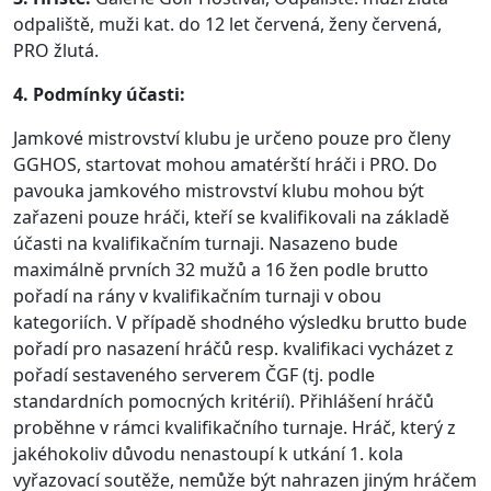
odpaliště, muži kat. do 12 let červená, ženy červená,
PRO žlutá.
4. Podmínky účasti:
Jamkové mistrovství klubu je určeno pouze pro členy
GGHOS, startovat mohou amatérští hráči i PRO. Do
pavouka jamkového mistrovství klubu mohou být
zařazeni pouze hráči, kteří se kvalifikovali na základě
účasti na kvalifikačním turnaji. Nasazeno bude
maximálně prvních 32 mužů a 16 žen podle brutto
pořadí na rány v kvalifikačním turnaji v obou
kategoriích. V případě shodného výsledku brutto bude
pořadí pro nasazení hráčů resp. kvalifikaci vycházet z
pořadí sestaveného serverem ČGF (tj. podle
standardních pomocných kritérií). Přihlášení hráčů
proběhne v rámci kvalifikačního turnaje. Hráč, který z
jakéhokoliv důvodu nenastoupí k utkání 1. kola
vyřazovací soutěže, nemůže být nahrazen jiným hráčem