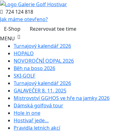
724 124 818
Jak máme otevřeno?
E-Shop
Rezervovat tee time
MENU
Turnajový kalendář 2026
HOPALO
NOVOROČNÍ ODPAL 2026
Běh na boso 2026
SKI-GOLF
Turnajový kalendář 2026
GALAVEČER 8. 11. 2025
Mistrovství GGHOS ve hře na jamky 2026
Dámská golfová tour
Hole in one
Hostivař jede…
Pravidla letních akcí