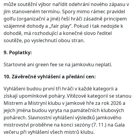
může soutěžní výbor nařídit odehrání nového zápasu v
jím stanoveném termínu. Spory mimo rámec pravidel
golfu (organizační a jiné) řeší hráči zásadně principem
vzájemné dohody a „fair play“. Pokud i tak nedojde k
dohodě, má rozhodující a konečné slovo ředitel
soutěže, po vyslechnutí obou stran.
9. Poplatky:
Startovné ani green fee se na jamkovku neplatí.
10. Závěrečné vyhlášení a předání cen:
Vyhlášeni budou první tři hráči v každé kategorii a
získají upomínkové poháry. Vítězové kategorií se stanou
Mistrem a Mistryní klubu v jamkové hře za rok 2026 a
jejich jména budou vyryta na památečních klubových
pohárech. Slavnostní vyhlášení výsledků jamkového
mistrovství proběhne na konci sezóny (7. 11.) na Gala
večeru při vyhlášení všech mistrů klubu.