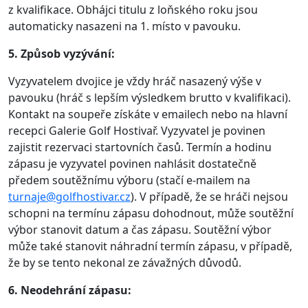
z kvalifikace. Obhájci titulu z loňského roku jsou
automaticky nasazeni na 1. místo v pavouku.
5. Způsob vyzývání:
Vyzyvatelem dvojice je vždy hráč nasazený výše v
pavouku (hráč s lepším výsledkem brutto v kvalifikaci).
Kontakt na soupeře získáte v emailech nebo na hlavní
recepci Galerie Golf Hostivař. Vyzyvatel je povinen
zajistit rezervaci startovních časů. Termín a hodinu
zápasu je vyzyvatel povinen nahlásit dostatečně
předem soutěžnímu výboru (stačí e-mailem na
turnaje@golfhostivar.cz
). V případě, že se hráči nejsou
schopni na termínu zápasu dohodnout, může soutěžní
výbor stanovit datum a čas zápasu. Soutěžní výbor
může také stanovit náhradní termín zápasu, v případě,
že by se tento nekonal ze závažných důvodů.
6. Neodehrání zápasu: