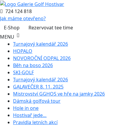
724 124 818
Jak máme otevřeno?
E-Shop
Rezervovat tee time
MENU
Turnajový kalendář 2026
HOPALO
NOVOROČNÍ ODPAL 2026
Běh na boso 2026
SKI-GOLF
Turnajový kalendář 2026
GALAVEČER 8. 11. 2025
Mistrovství GGHOS ve hře na jamky 2026
Dámská golfová tour
Hole in one
Hostivař jede…
Pravidla letních akcí