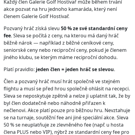
Každý člen Galerie Golf Hostivař může během trvání
akce pozvat na hru jednoho kamaráda, který není
členem Galerie Golf Hostivař.
Pozvaný hráč získá slevu
50 % ze své standardní ceny
fee
. Sleva se počítá z ceny, na kterou má daný hráč
běžně nárok — například z běžné ceníkové ceny,
seniorské ceny nebo reciproční ceny, pokud je členem
jiného klubu, se kterým máme reciproční dohodu.
Platí pravidlo:
jeden člen = jeden hráč se slevou
.
Člen a pozvaný hráč musí hrát společně ve stejném
flightu a musí se před hrou společně ohlásit na recepci.
Sleva se neposkytuje zpětně a nelze ji uplatnit tak, že by
byl člen dodatečně nebo náhodně přiřazen k
nečlenovi. Akce platí pouze pro běžnou hru. Nevztahuje
se na turnaje, soutěžní fee ani jiné speciální akce. Sleva
50 % se neuplatňuje ze zlevněného fee (např. u hosta
člena PLUS nebo VIP), nýbrž ze standardní ceny fee pro