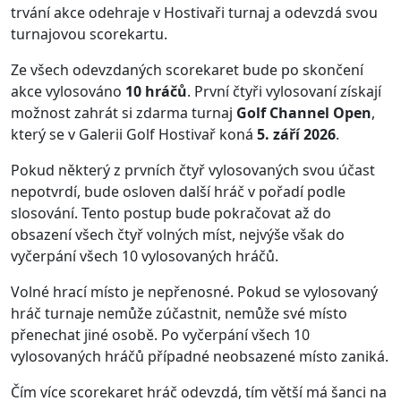
trvání akce odehraje v Hostivaři turnaj a odevzdá svou
turnajovou scorekartu.
Ze všech odevzdaných scorekaret bude po skončení
akce vylosováno
10 hráčů
. První čtyři vylosovaní získají
možnost zahrát si zdarma turnaj
Golf Channel Open
,
který se v Galerii Golf Hostivař koná
5. září 2026
.
Pokud některý z prvních čtyř vylosovaných svou účast
nepotvrdí, bude osloven další hráč v pořadí podle
slosování. Tento postup bude pokračovat až do
obsazení všech čtyř volných míst, nejvýše však do
vyčerpání všech 10 vylosovaných hráčů.
Volné hrací místo je nepřenosné. Pokud se vylosovaný
hráč turnaje nemůže zúčastnit, nemůže své místo
přenechat jiné osobě. Po vyčerpání všech 10
vylosovaných hráčů případné neobsazené místo zaniká.
Čím více scorekaret hráč odevzdá, tím větší má šanci na