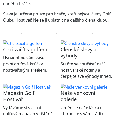
daného hráče.
Sleva je určena pouze pro hráče, kteří nejsou členy Golf
Clubu Hostivař. Nelze ji uplatnit na dalšího člena klubu.
Chci začít s golfem
Členské slevy a
výhody
Usnadníme vám vaše
první golfové krůčky
Staňte se součástí naší
hostivařským areálem.
hostivařské rodiny a
čerpejte své výhody ihned.
Magazín Golf
Naše venkovní
Hostivař
galerie
Vydáváme si vlastní
Umění je naše láska o
golfový magazín v tištěné
kterou se s vámi rádi u