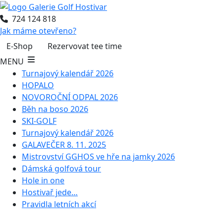
724 124 818
Jak máme otevřeno?
E-Shop
Rezervovat tee time
MENU
Turnajový kalendář 2026
HOPALO
NOVOROČNÍ ODPAL 2026
Běh na boso 2026
SKI-GOLF
Turnajový kalendář 2026
GALAVEČER 8. 11. 2025
Mistrovství GGHOS ve hře na jamky 2026
Dámská golfová tour
Hole in one
Hostivař jede…
Pravidla letních akcí