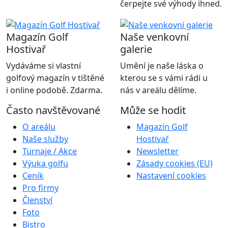
čerpejte své výhody ihned.
Magazín Golf
Naše venkovní
Hostivař
galerie
Vydáváme si vlastní
Umění je naše láska o
golfový magazín v tištěné
kterou se s vámi rádi u
i online podobě. Zdarma.
nás v areálu dělíme.
Často navštěvované
Může se hodit
O areálu
Magazín Golf
Naše služby
Hostivař
Turnaje / Akce
Newsletter
Výuka golfu
Zásady cookies (EU)
Ceník
Nastavení cookies
Pro firmy
Členství
Foto
Bistro