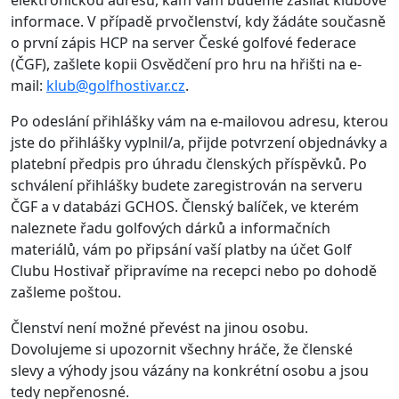
informace. V případě prvočlenství, kdy žádáte současně
o první zápis HCP na server České golfové federace
(ČGF), zašlete kopii Osvědčení pro hru na hřišti na e-
mail:
klub@golfhostivar.cz
.
Po odeslání přihlášky vám na e-mailovou adresu, kterou
jste do přihlášky vyplnil/a, přijde potvrzení objednávky a
platební předpis pro úhradu členských příspěvků. Po
schválení přihlášky budete zaregistrován na serveru
ČGF a v databázi GCHOS. Členský balíček, ve kterém
naleznete řadu golfových dárků a informačních
materiálů, vám po připsání vaší platby na účet Golf
Clubu Hostivař připravíme na recepci nebo po dohodě
zašleme poštou.
Členství není možné převést na jinou osobu.
Dovolujeme si upozornit všechny hráče, že členské
slevy a výhody jsou vázány na konkrétní osobu a jsou
tedy nepřenosné.