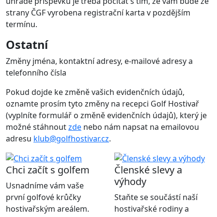
úhradě příspěvku je třeba počítat s tím, že vám bude ze
strany ČGF vyrobena registrační karta v pozdějším
termínu.
Ostatní
Změny jména, kontaktní adresy, e-mailové adresy a
telefonního čísla
Pokud dojde ke změně vašich evidenčních údajů,
oznamte prosím tyto změny na recepci Golf Hostivař
(vyplníte formulář o změně evidenčních údajů), který je
možné stáhnout
zde
nebo nám napsat na emailovou
adresu
klub@golfhostivar.cz
.
Chci začít s golfem
Členské slevy a
výhody
Usnadníme vám vaše
první golfové krůčky
Staňte se součástí naší
hostivařským areálem.
hostivařské rodiny a