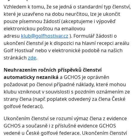
Vzhledem k tomu, že se jedná o standardní typ členství,
které je uzavřeno na dobu neurčitou, lze je ukončit
pouze písemnou žádostí (akceptujeme i výpověď
elektronickou poštou na emailovou
adresu
klub@golfhostivar.cz
). Formulář žádosti o
ukončení členství je k dispozici na hlavní recepci areálu
Golf Hostivař nebo v elektronické podobě na našich
stránkách
zde
.
Neuhrazením ročních příspěvků členství
automaticky nezaniká
a GCHOS je oprávněn
požadovat po členovi případné náklady, které mohou
klubu vzniknout v souvislosti s pozdním oznámením ze
strany člena (např. poplatek odvedený za člena České
golfové federaci).
Ukončením členství se rozumí výmaz člena z evidence
GCHOS a současně i z příslušné evidence GCHOS
vedené u České golfové federace. Ukončením členství