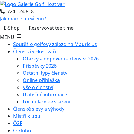
724 124 818
Jak máme otevřeno?
E-Shop
Rezervovat tee time
MENU
Soutěž o golfový zájezd na Mauricius
Členství v Hostivaři
Otázky a odpovědi – členství 2026
Příspěvky 2026
Ostatní typy členství
Online přihláška
Vše o členství
Užitečné informace
Formuláře ke stažení
Členské slevy a výhody
Mistři klubu
ČGF
O klubu