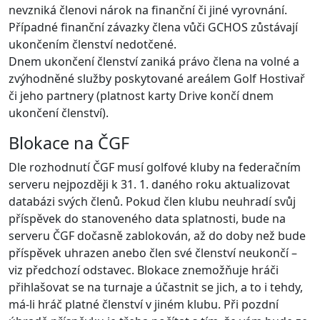
nevzniká členovi nárok na finanční či jiné vyrovnání.
Případné finanční závazky člena vůči GCHOS zůstávají
ukončením členství nedotčené.
Dnem ukončení členství zaniká právo člena na volné a
zvýhodněné služby poskytované areálem Golf Hostivař
či jeho partnery (platnost karty Drive končí dnem
ukončení členství).
Blokace na ČGF
Dle rozhodnutí ČGF musí golfové kluby na federačním
serveru nejpozději k 31. 1. daného roku aktualizovat
databázi svých členů. Pokud člen klubu neuhradí svůj
příspěvek do stanoveného data splatnosti, bude na
serveru ČGF dočasně zablokován, až do doby než bude
příspěvek uhrazen anebo člen své členství neukončí –
viz předchozí odstavec. Blokace znemožňuje hráči
přihlašovat se na turnaje a účastnit se jich, a to i tehdy,
má-li hráč platné členství v jiném klubu. Při pozdní