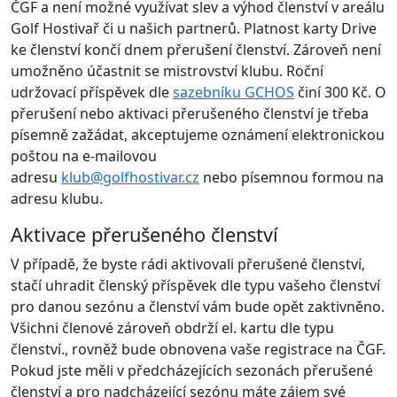
ČGF a není možné využívat slev a výhod členství v areálu
Golf Hostivař či u našich partnerů. Platnost karty Drive
ke členství končí dnem přerušení členství. Zároveň není
umožněno účastnit se mistrovství klubu. Roční
udržovací příspěvek dle
sazebníku GCHOS
činí 300 Kč. O
přerušení nebo aktivaci přerušeného členství je třeba
písemně zažádat, akceptujeme oznámení elektronickou
poštou na e-mailovou
adresu
klub@golfhostivar.cz
nebo písemnou formou na
adresu klubu.
Aktivace přerušeného členství
V případě, že byste rádi aktivovali přerušené členství,
stačí uhradit členský příspěvek dle typu vašeho členství
pro danou sezónu a členství vám bude opět zaktivněno.
Všichni členové zároveň obdrží el. kartu dle typu
členství., rovněž bude obnovena vaše registrace na ČGF.
Pokud jste měli v předcházejících sezonách přerušené
členství a pro nadcházející sezónu máte zájem své