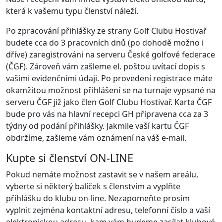
která k vašemu typu členství náleží.
Po zpracování přihlášky ze strany Golf Clubu Hostivař
budete cca do 3 pracovních dnů (po dohodě možno i
dříve) zaregistrováni na serveru České golfové federace
(ČGF). Zároveň vám zašleme el. poštou uvítací dopis s
vašimi evidenčními údaji. Po provedení registrace máte
okamžitou možnost přihlášení se na turnaje vypsané na
serveru ČGF již jako člen Golf Clubu Hostivař. Karta ČGF
bude pro vás na hlavní recepci GH připravena cca za 3
týdny od podání přihlášky. Jakmile vaší kartu ČGF
obdržíme, zašleme vám oznámení na váš e-mail.
Kupte si členství ON-LINE
Pokud nemáte možnost zastavit se v našem areálu,
vyberte si některý balíček s členstvím a vyplňte
přihlášku do klubu on-line. Nezapomeňte prosím
vyplnit zejména kontaktní adresu, telefonní číslo a vaší
elektronickou adresu, kam vám budeme zasílat klubové