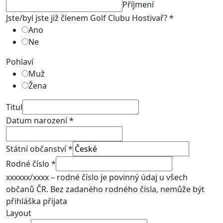
Příjmení
Jste/byl jste již členem Golf Clubu Hostivař?
*
Ano
Ne
Pohlaví
Muž
Žena
Titul
Datum narození
*
Státní občanství
*
Rodné číslo
*
xxxxxx/xxxx – rodné číslo je povinný údaj u všech
občanů ČR. Bez zadaného rodného čísla, nemůže být
přihláška přijata
Layout