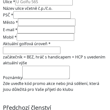
Ulice
*
Název ulice včetně č.p./č.o.
PSČ
*
Město
*
E-mail
*
Mobil
*
Aktuální golfová úroveň
*
začátečník = BEZ, hráč s handicapem = HCP s uvedením
aktuální výše
Poznámky
Zde uveďte kód promo akce nebo jiná sdělení, která
jsou důležitá pro Vaše přijetí do klubu
Předchozí členství