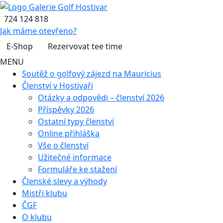
724 124 818
Jak máme otevřeno?
E-Shop
Rezervovat tee time
MENU
Soutěž o golfový zájezd na Mauricius
Členství v Hostivaři
Otázky a odpovědi – členství 2026
Příspěvky 2026
Ostatní typy členství
Online přihláška
Vše o členství
Užitečné informace
Formuláře ke stažení
Členské slevy a výhody
Mistři klubu
ČGF
O klubu