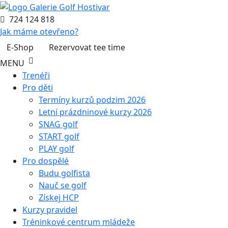
724 124 818
Jak máme otevřeno?
E-Shop
Rezervovat tee time
MENU
Trenéři
Pro děti
Termíny kurzů podzim 2026
Letní prázdninové kurzy 2026
SNAG golf
START golf
PLAY golf
Pro dospělé
Budu golfista
Nauč se golf
Získej HCP
Kurzy pravidel
Tréninkové centrum mládeže