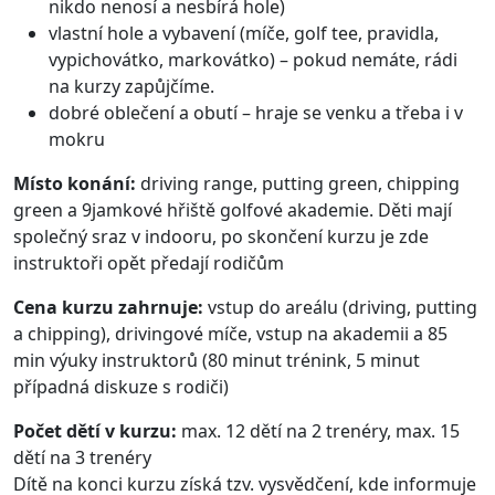
nikdo nenosí a nesbírá hole)
vlastní hole a vybavení (míče, golf tee, pravidla,
vypichovátko, markovátko) – pokud nemáte, rádi
na kurzy zapůjčíme.
dobré oblečení a obutí – hraje se venku a třeba i v
mokru
Místo konání:
driving range, putting green, chipping
green a 9jamkové hřiště golfové akademie. Děti mají
společný sraz v indooru, po skončení kurzu je zde
instruktoři opět předají rodičům
Cena kurzu zahrnuje:
vstup do areálu (driving, putting
a chipping), drivingové míče, vstup na akademii a 85
min výuky instruktorů (80 minut trénink, 5 minut
případná diskuze s rodiči)
Počet dětí v kurzu:
max. 12 dětí na 2 trenéry, max. 15
dětí na 3 trenéry
Dítě na konci kurzu získá tzv. vysvědčení, kde informuje