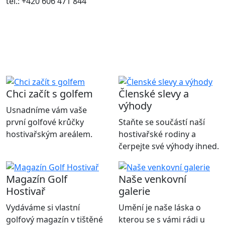
tel.: +420 606 471 844
Chci začít s golfem
Členské slevy a
výhody
Usnadníme vám vaše
první golfové krůčky
Staňte se součástí naší
hostivařským areálem.
hostivařské rodiny a
čerpejte své výhody ihned.
Magazín Golf
Naše venkovní
Hostivař
galerie
Vydáváme si vlastní
Umění je naše láska o
golfový magazín v tištěné
kterou se s vámi rádi u