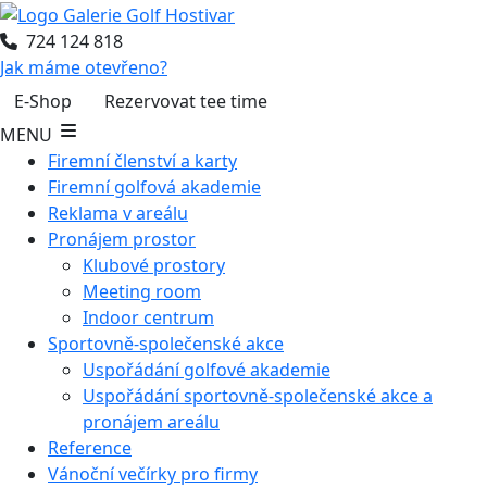
724 124 818
Jak máme otevřeno?
E-Shop
Rezervovat tee time
MENU
Firemní členství a karty
Firemní golfová akademie
Reklama v areálu
Pronájem prostor
Klubové prostory
Meeting room
Indoor centrum
Sportovně-společenské akce
Uspořádání golfové akademie
Uspořádání sportovně-společenské akce a
pronájem areálu
Reference
Vánoční večírky pro firmy