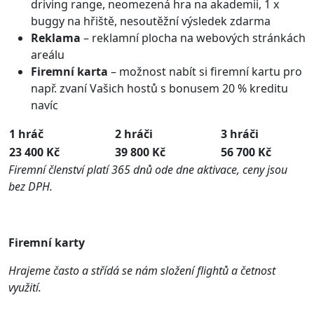
driving range, neomezená hra na akademii, 1 x
buggy na hřiště, nesoutěžní výsledek zdarma
Reklama
– reklamní plocha na webových stránkách
areálu
Firemní karta
– možnost nabít si firemní kartu pro
např. zvaní Vašich hostů s bonusem 20 % kreditu
navíc
1 hráč
2 hráči
3 hráči
23 4
00 Kč
39 800 Kč
56 700 Kč
Firemní členství platí 365 dnů ode dne aktivace, ceny jsou
bez DPH.
Firemní karty
Hrajeme často a střídá se nám složení flightů a četnost
využití.