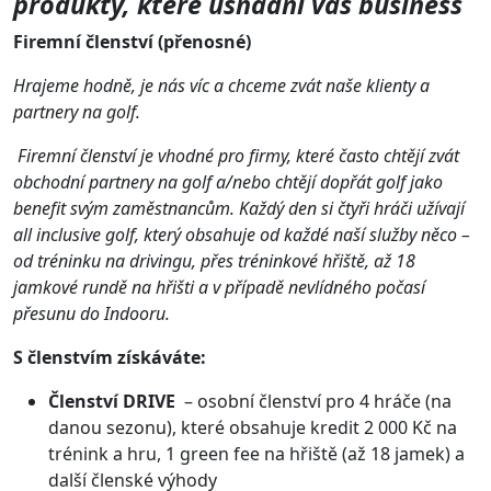
produkty, které usnadní váš business
Firemní členství (přenosné)
Hrajeme hodně, je nás víc a chceme zvát naše klienty a
partnery na golf.
Firemní členství je vhodné pro firmy, které často chtějí zvát
obchodní partnery na golf a/nebo chtějí dopřát golf jako
benefit svým zaměstnancům. Každý den si čtyři hráči užívají
all inclusive golf, který obsahuje od každé naší služby něco –
od tréninku na drivingu, přes tréninkové hřiště, až 18
jamkové rundě na hřišti a v případě nevlídného počasí
přesunu do Indooru.
S členstvím získáváte:
Členství DRIVE
– osobní členství pro 4 hráče (na
danou sezonu), které obsahuje kredit 2 000 Kč na
trénink a hru, 1 green fee na hřiště (až 18 jamek) a
další členské výhody