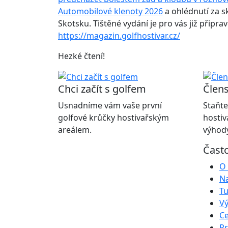
Automobilové klenoty 2026
a ohlédnutí za 
Skotsku
. Tištěné vydání je pro vás již přip
https://magazin.golfhostivar.cz/
Hezké čtení!
Chci začít s golfem
Člens
Usnadníme vám vaše první
Staňte
golfové krůčky hostivařským
hostiv
areálem.
výhody
Čast
O 
Na
Tu
Vý
Ce
Pr