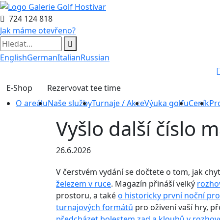
724 124 818
Jak máme otevřeno?
English
German
Italian
Russian
E-Shop
Rezervovat tee time
O areálu
Naše služby
Turnaje / Akce
Výuka golfu
Ceník
Pr
Vyšlo další číslo 
26.6.2026
V čerstvém vydání se dočtete o tom, jak ch
železem v ruce
. Magazín přináší velký
rozho
prostoru, a také
o historicky první noční p
turnajových formátů
pro oživení vaší hry, př
předcházet bolestem zad a kloubů v rozho