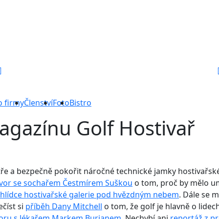
o firmy
Členství
Foto
Bistro
magazínu Golf Hostivař
ytře a bezpečně pokořit náročné technické jamky hostivařsk
vor se sochařem Čestmírem Suškou
o tom, proč by mělo um
rohlídce hostivařské galerie pod hvězdným nebem
. Dále se 
ečíst si
příběh Dany Mitchell
o tom, že golf je hlavně o lidec
voru s lékařem Markem Burianem
. Nechybí ani
reportáž z pr