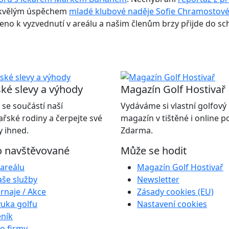
skvělým úspěchem
mladé klubové naděje Sofie Chramostov
raveno k vyzvednutí v areálu a našim členům brzy přijde do sc
ké slevy a výhody
Magazín Golf Hostivař
 se součástí naší
Vydáváme si vlastní golfový
ařské rodiny a čerpejte své
magazín v tištěné i online 
 ihned.
Zdarma.
o navštěvované
Může se hodit
areálu
Magazín Golf Hostivař
še služby
Newsletter
rnaje / Akce
Zásady cookies (EU)
uka golfu
Nastavení cookies
ník
o firmy