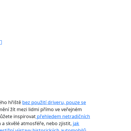
ého hřiště
bez použití driveru, pouze se
ění žít mezi lidmi přímo ve veřejném
můžete inspirovat
přehledem netradičních
h a skvělé atmosféře, nebo zjistit,
jak
estižní výstavy historických automobilů