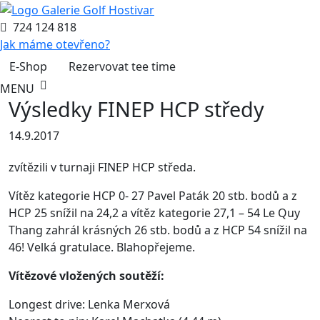
724 124 818
Jak máme otevřeno?
E-Shop
Rezervovat tee time
MENU
Výsledky FINEP HCP středy
14.9.2017
zvítězili v turnaji FINEP HCP středa.
Vítěz kategorie HCP 0- 27 Pavel Paták 20 stb. bodů a z
HCP 25 snížil na 24,2 a vítěz kategorie 27,1 – 54 Le Quy
Thang zahrál krásných 26 stb. bodů a z HCP 54 snížil na
46! Velká gratulace. Blahopřejeme.
Vítězové vložených soutěží:
Longest drive: Lenka Merxová