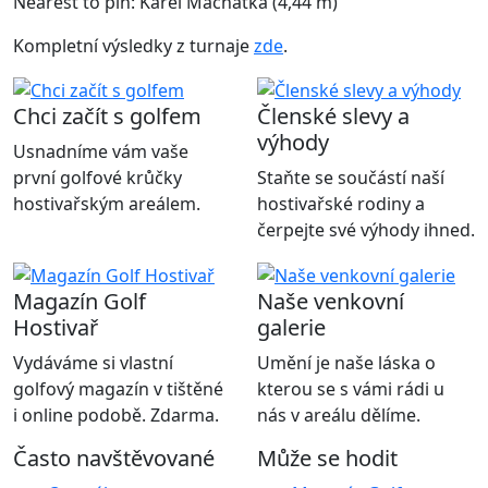
Nearest to pin: Karel Machatka (4,44 m)
Kompletní výsledky z turnaje
zde
.
Chci začít s golfem
Členské slevy a
výhody
Usnadníme vám vaše
první golfové krůčky
Staňte se součástí naší
hostivařským areálem.
hostivařské rodiny a
čerpejte své výhody ihned.
Magazín Golf
Naše venkovní
Hostivař
galerie
Vydáváme si vlastní
Umění je naše láska o
golfový magazín v tištěné
kterou se s vámi rádi u
i online podobě. Zdarma.
nás v areálu dělíme.
Často navštěvované
Může se hodit