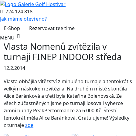
724 124 818
Jak máme otevřeno?
E-Shop
Rezervovat tee time
MENU
Vlasta Nomenů zvítězila v
turnaji FINEP INDOOR středa
12.2.2014
Vlasta obhájila vítězství z minulého turnaje a tentokrát s
velkým náskokem zvítězila. Na druhém místě skončila
Alice Baránková a třetí byla Kateřina Bolehovská. Ze
všech zúčastněných jsme po turnaji losovali výherce
zimní bundy PeakPerformance za 6 000 Kč. Štěstí
tentokrát měla Alice Baránková. Gratulujeme! Výsledky
z turnaje
zde
.