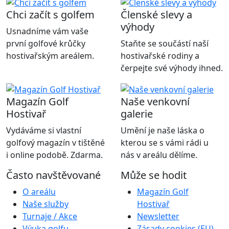
Chci začít s golfem
Členské slevy a
výhody
Usnadníme vám vaše
první golfové krůčky
Staňte se součástí naší
hostivařským areálem.
hostivařské rodiny a
čerpejte své výhody ihned.
Magazín Golf
Naše venkovní
Hostivař
galerie
Vydáváme si vlastní
Umění je naše láska o
golfový magazín v tištěné
kterou se s vámi rádi u
i online podobě. Zdarma.
nás v areálu dělíme.
Často navštěvované
Může se hodit
O areálu
Magazín Golf
Naše služby
Hostivař
Turnaje / Akce
Newsletter
Výuka golfu
Zásady cookies (EU)