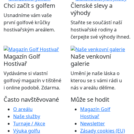
Chci začít s golfem
Členské slevy a
výhody
Usnadníme vám vaše
první golfové krůčky
Staňte se součástí naší
hostivařským areálem.
hostivařské rodiny a
čerpejte své výhody ihned.
Magazín Golf
Naše venkovní
Hostivař
galerie
Vydáváme si vlastní
Umění je naše láska o
golfový magazín v tištěné
kterou se s vámi rádi u
i online podobě. Zdarma.
nás v areálu dělíme.
Často navštěvované
Může se hodit
O areálu
Magazín Golf
Naše služby
Hostivař
Turnaje / Akce
Newsletter
Výuka golfu
Zásady cookies (EU)