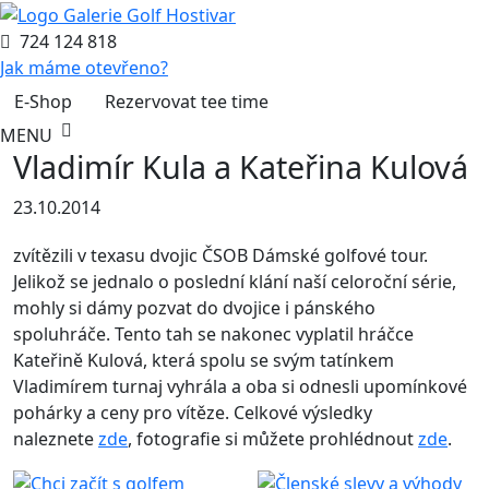
724 124 818
Jak máme otevřeno?
E-Shop
Rezervovat tee time
MENU
Vladimír Kula a Kateřina Kulová
23.10.2014
zvítězili v texasu dvojic ČSOB Dámské golfové tour.
Jelikož se jednalo o poslední klání naší celoroční série,
mohly si dámy pozvat do dvojice i pánského
spoluhráče. Tento tah se nakonec vyplatil hráčce
Kateřině Kulová, která spolu se svým tatínkem
Vladimírem turnaj vyhrála a oba si odnesli upomínkové
pohárky a ceny pro vítěze. Celkové výsledky
naleznete
zde
, fotografie si můžete prohlédnout
zde
.