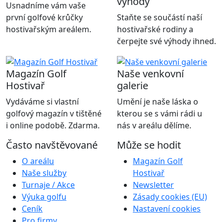
výhody
Usnadníme vám vaše
první golfové krůčky
Staňte se součástí naší
hostivařským areálem.
hostivařské rodiny a
čerpejte své výhody ihned.
Magazín Golf
Naše venkovní
Hostivař
galerie
Vydáváme si vlastní
Umění je naše láska o
golfový magazín v tištěné
kterou se s vámi rádi u
i online podobě. Zdarma.
nás v areálu dělíme.
Často navštěvované
Může se hodit
O areálu
Magazín Golf
Naše služby
Hostivař
Turnaje / Akce
Newsletter
Výuka golfu
Zásady cookies (EU)
Ceník
Nastavení cookies
Pro firmy