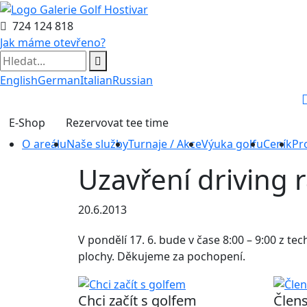
724 124 818
Jak máme otevřeno?
English
German
Italian
Russian
E-Shop
Rezervovat tee time
O areálu
Naše služby
Turnaje / Akce
Výuka golfu
Ceník
Pr
Uzavření driving 
20.6.2013
V pondělí 17. 6. bude v čase 8:00 – 9:00 z t
plochy. Děkujeme za pochopení.
Chci začít s golfem
Člens