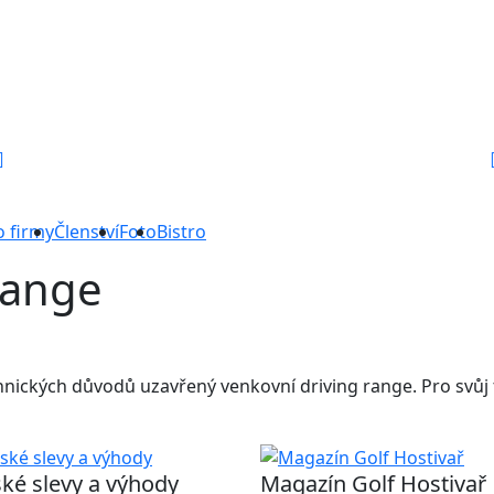
o firmy
Členství
Foto
Bistro
range
echnických důvodů uzavřený venkovní driving range. Pro svůj
ké slevy a výhody
Magazín Golf Hostivař