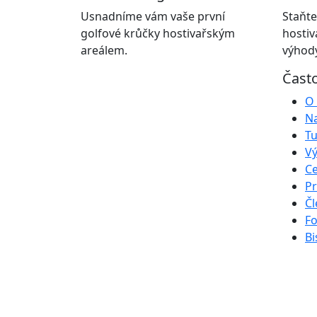
Usnadníme vám vaše první
Staňte
golfové krůčky hostivařským
hostiv
areálem.
výhody
Čast
O 
Na
Tu
Vý
Ce
Pr
Čl
Fo
Bi