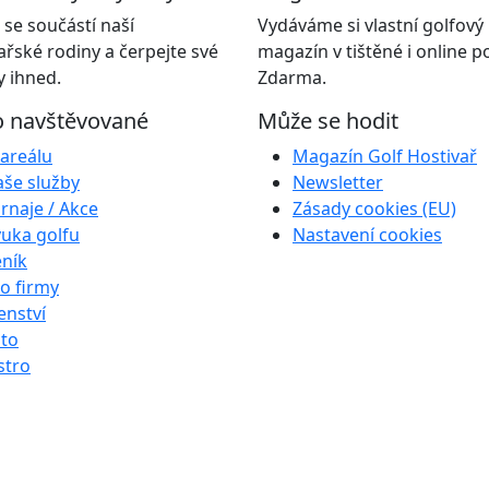
 se součástí naší
Vydáváme si vlastní golfový
ařské rodiny a čerpejte své
magazín v tištěné i online 
 ihned.
Zdarma.
o navštěvované
Může se hodit
areálu
Magazín Golf Hostivař
še služby
Newsletter
rnaje / Akce
Zásady cookies (EU)
uka golfu
Nastavení cookies
ník
o firmy
enství
to
stro