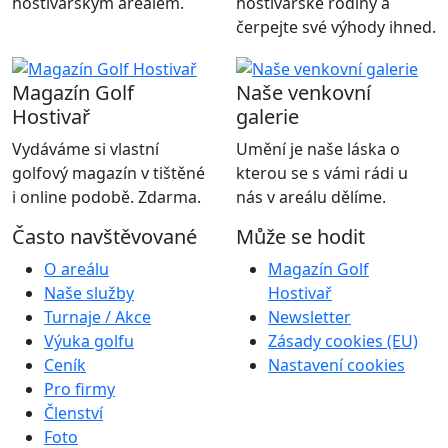
hostivařským areálem.
hostivařské rodiny a
čerpejte své výhody ihned.
Magazín Golf
Naše venkovní
Hostivař
galerie
Vydáváme si vlastní
Umění je naše láska o
golfový magazín v tištěné
kterou se s vámi rádi u
i online podobě. Zdarma.
nás v areálu dělíme.
Často navštěvované
Může se hodit
O areálu
Magazín Golf
Naše služby
Hostivař
Turnaje / Akce
Newsletter
Výuka golfu
Zásady cookies (EU)
Ceník
Nastavení cookies
Pro firmy
Členství
Foto