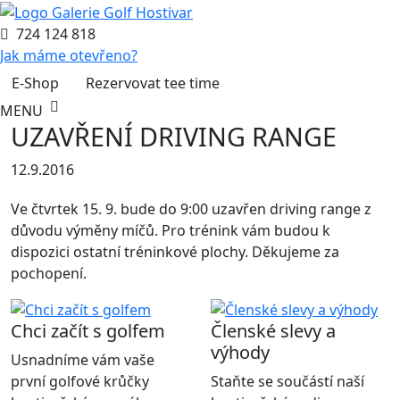
724 124 818
Jak máme otevřeno?
E-Shop
Rezervovat tee time
MENU
UZAVŘENÍ DRIVING RANGE
12.9.2016
Ve čtvrtek 15. 9. bude do 9:00 uzavřen driving range z
důvodu výměny míčů. Pro trénink vám budou k
dispozici ostatní tréninkové plochy. Děkujeme za
pochopení.
Chci začít s golfem
Členské slevy a
výhody
Usnadníme vám vaše
první golfové krůčky
Staňte se součástí naší