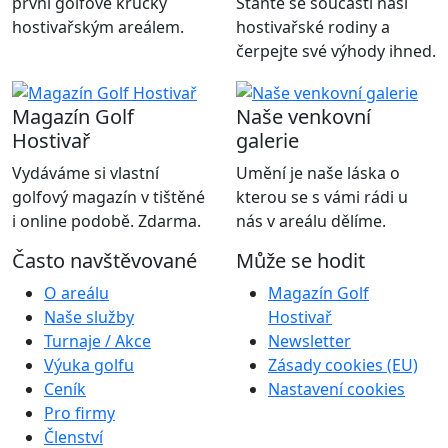
první golfové krůčky
Staňte se součástí naší
hostivařským areálem.
hostivařské rodiny a
čerpejte své výhody ihned.
Magazín Golf
Naše venkovní
Hostivař
galerie
Vydáváme si vlastní
Umění je naše láska o
golfový magazín v tištěné
kterou se s vámi rádi u
i online podobě. Zdarma.
nás v areálu dělíme.
Často navštěvované
Může se hodit
O areálu
Magazín Golf
Naše služby
Hostivař
Turnaje / Akce
Newsletter
Výuka golfu
Zásady cookies (EU)
Ceník
Nastavení cookies
Pro firmy
Členství