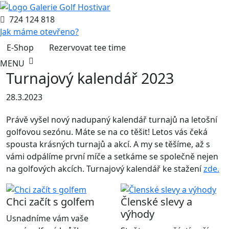
724 124 818
Jak máme otevřeno?
E-Shop
Rezervovat tee time
MENU
Turnajový kalendář 2023
28.3.2023
Právě vyšel nový nadupaný kalendář turnajů na letošní
golfovou sezónu. Máte se na co těšit! Letos vás čeká
spousta krásných turnajů a akcí. A my se těšíme, až s
vámi odpálíme první míče a setkáme se společně nejen
na golfových akcích. Turnajový kalendář ke stažení
zde.
Chci začít s golfem
Členské slevy a
výhody
Usnadníme vám vaše