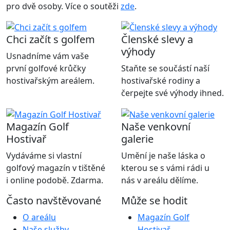
pro dvě osoby. Více o soutěži
zde
.
Chci začít s golfem
Členské slevy a
výhody
Usnadníme vám vaše
první golfové krůčky
Staňte se součástí naší
hostivařským areálem.
hostivařské rodiny a
čerpejte své výhody ihned.
Magazín Golf
Naše venkovní
Hostivař
galerie
Vydáváme si vlastní
Umění je naše láska o
golfový magazín v tištěné
kterou se s vámi rádi u
i online podobě. Zdarma.
nás v areálu dělíme.
Často navštěvované
Může se hodit
O areálu
Magazín Golf
Naše služby
Hostivař