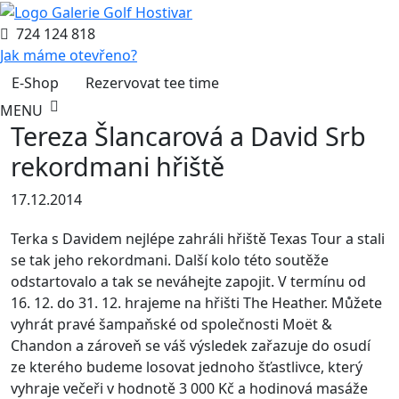
724 124 818
Jak máme otevřeno?
E-Shop
Rezervovat tee time
MENU
Tereza Šlancarová a David Srb
rekordmani hřiště
17.12.2014
Terka s Davidem nejlépe zahráli hřiště Texas Tour a stali
se tak jeho rekordmani. Další kolo této soutěže
odstartovalo a tak se neváhejte zapojit. V termínu od
16. 12. do 31. 12. hrajeme na hřišti The Heather. Můžete
vyhrát pravé šampaňské od společnosti Moët &
Chandon a zároveň se váš výsledek zařazuje do osudí
ze kterého budeme losovat jednoho šťastlivce, který
vyhraje večeři v hodnotě 3 000 Kč a hodinová masáže