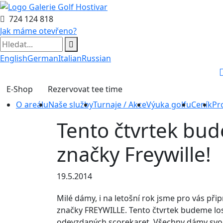
724 124 818
Jak máme otevřeno?
English
German
Italian
Russian
E-Shop
Rezervovat tee time
O areálu
Naše služby
Turnaje / Akce
Výuka golfu
Ceník
Pr
Tento čtvrtek bu
značky Freywille!
19.5.2014
Milé dámy, i na letošní rok jsme pro vás při
značky FREYWILLE. Tento čtvrtek budeme los
odevzdaných scorekaret. Všechny dámy svojí 