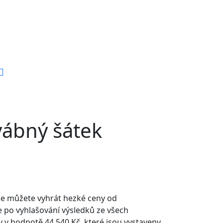
vábný šátek
kde můžete vyhrát hezké ceny od
 po vyhlašování výsledků ze všech
y v hodnotě 44 540 Kč, které jsou vystaveny