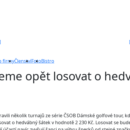
o firmy
Členství
Foto
Bistro
deme opět losovat o hed
pravili několik turnajů ze série ČSOB Dámské golfové tour, 
ovat o hedvábný šátek v hodnotě 2 230 Kč. Losovat se bude
účastí navíc zvyšují šanci na výhru šperků od stejné značk