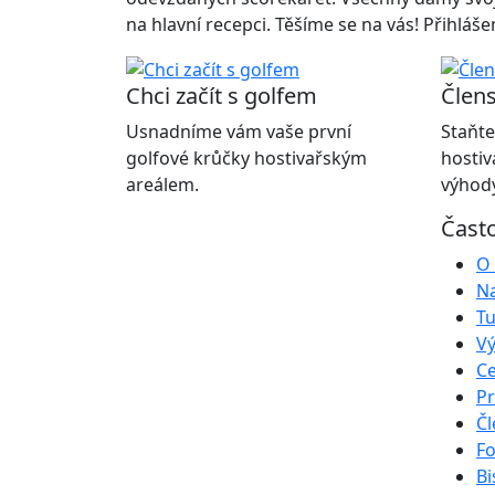
na hlavní recepci. Těšíme se na vás! Přihláš
Chci začít s golfem
Člens
Usnadníme vám vaše první
Staňte
golfové krůčky hostivařským
hostiv
areálem.
výhody
Čast
O 
Na
Tu
Vý
Ce
Pr
Čl
Fo
Bi