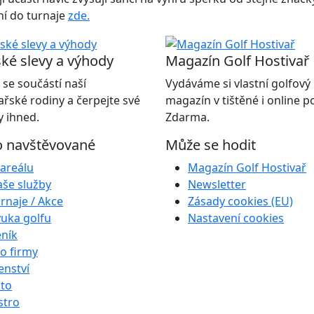
ení do turnaje
zde
.
ké slevy a výhody
Magazín Golf Hostivař
 se součástí naší
Vydáváme si vlastní golfový
ařské rodiny a čerpejte své
magazín v tištěné i online 
 ihned.
Zdarma.
o navštěvované
Může se hodit
areálu
Magazín Golf Hostivař
še služby
Newsletter
rnaje / Akce
Zásady cookies (EU)
uka golfu
Nastavení cookies
ník
o firmy
enství
to
stro