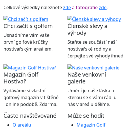
Celkové výsledky naleznete
zde
a fotografie
zde
.
Chci začít s golfem
Členské slevy a
výhody
Usnadníme vám vaše
první golfové krůčky
Staňte se součástí naší
hostivařským areálem.
hostivařské rodiny a
čerpejte své výhody ihned.
Magazín Golf
Naše venkovní
Hostivař
galerie
Vydáváme si vlastní
Umění je naše láska o
golfový magazín v tištěné
kterou se s vámi rádi u
i online podobě. Zdarma.
nás v areálu dělíme.
Často navštěvované
Může se hodit
O areálu
Magazín Golf