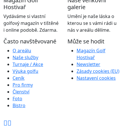
Magazín Golf
Naše venkovní
Hostivař
galerie
Vydáváme si vlastní
Umění je naše láska o
golfový magazín v tištěné
kterou se s vámi rádi u
i online podobě. Zdarma.
nás v areálu dělíme.
Často navštěvované
Může se hodit
O areálu
Magazín Golf
Naše služby
Hostivař
Turnaje / Akce
Newsletter
Výuka golfu
Zásady cookies (EU)
Ceník
Nastavení cookies
Pro firmy
Členství
Foto
Bistro