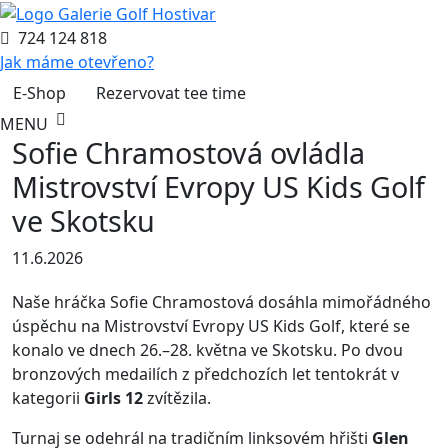
724 124 818
Jak máme otevřeno?
E-Shop
Rezervovat tee time
MENU
Sofie Chramostová ovládla
Mistrovství Evropy US Kids Golf
ve Skotsku
11.6.2026
Naše hráčka Sofie Chramostová dosáhla mimořádného
úspěchu na Mistrovství Evropy US Kids Golf, které se
konalo ve dnech 26.–28. května ve Skotsku. Po dvou
bronzových medailích z předchozích let tentokrát v
kategorii
Girls 12
zvítězila.
Turnaj se odehrál na tradičním linksovém hřišti
Glen