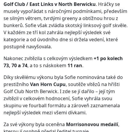
Golf Club / East Links v North Berwicku
. Hráčky se
musely vypořádat s náročnými podmínkami, především
se silným větrem, tvrdými greeny a obtížnou hrou z
bunkerů. Sofie však zvládla skotský linksový golf skvěle.
V každém ze tří kol zahrála nejlepší výsledek své
kategorie a od úvodního dne si držela vedení, které
postupně navyšovala.
Nakonec zvítězila s celkovým výsledkem
+1 po kolech
73, 70 a 74
, a to s náskokem
11 ran
.
Díky skvělému výkonu byla Sofie nominována také do
prestižního
Van Horn Cupu
, soutěže vítězů na hřišti
Golf Club North Berwick. I zde se jí dařilo – její tým
zvítězil v celkovém hodnocení, Sofie vyhrála svou
skupinu ve fourball formátu a zároveň zaznamenala
nejlepší výsledek mezi všemi dívkami.
Za své výkony byla oceněna
Morrisonovou medailí
,
kterou jí osobně předal ředitel turnaje.