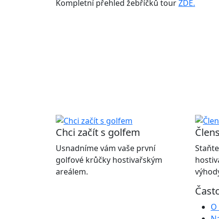
Kompletní přehled žebříčků tour
ZDE.
Chci začít s golfem
Člens
Usnadníme vám vaše první
Staňte
golfové krůčky hostivařským
hostiv
areálem.
výhody
Čast
O 
Na