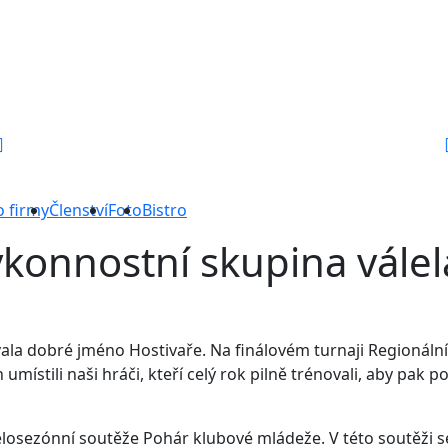
o firmy
Členství
Foto
Bistro
konnostní skupina válel
la dobré jméno Hostivaře. Na finálovém turnaji Regionální 
místili naši hráči, kteří celý rok pilně trénovali, aby pak por
losezónní soutěže Pohár klubové mládeže. V této soutěži se