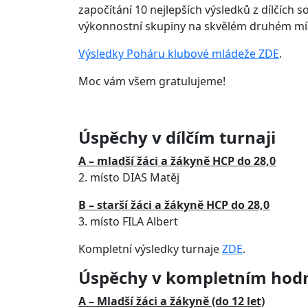
započítání 10 nejlepších výsledků z dílčích s
výkonnostní skupiny na skvělém druhém mí
Výsledky Poháru klubové mládeže ZDE
.
Moc vám všem gratulujeme!
Úspěchy v dílčím turnaji
A – mladší žáci a žákyně HCP do 28,0
2. místo DIAS Matěj
B – starší žáci a žákyně HCP do 28,0
3. místo FILA Albert
Kompletní výsledky turnaje
ZDE
.
Úspěchy v kompletním hodno
A – Mladší žáci a žákyně (do 12 let)