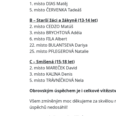
1. místo DIAS Matěj
5. místo ČERVENKA Tadeáš
B – Starší žáci a žákyně (13-14 let)
2. místo CEDZO Matúš
3. místo BRYCHTOVÁ Adéla
6. místo FILA Albert
22. místo BULANTSEVA Dariya
25. místo PFLEGEROVÁ Natalie
C – Smíšená (15-18 let)
2. místo MAREČEK David
3. místo KALINA Denis
5. místo TRÁVNÍČKOVÁ Nela
Obrovským úspěchem je i celkové vítězstv
Všem zmíněným moc děkujeme za skvělou repr
úspěchů nedosáhli!