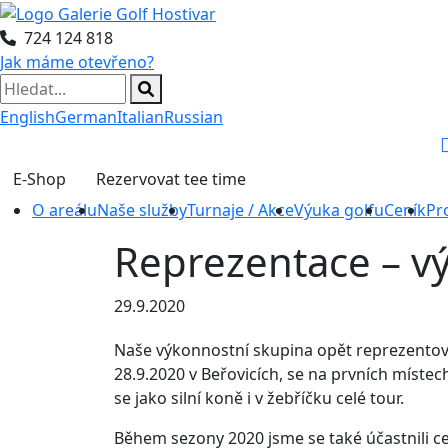
724 124 818
Jak máme otevřeno?
English
German
Italian
Russian
E-Shop
Rezervovat tee time
O areálu
Naše služby
Turnaje / Akce
Výuka golfu
Ceník
Pr
Reprezentace – vý
29.9.2020
Naše výkonnostní skupina opět reprezentova
28.9.2020 v Beřovicích, se na prvních místech u
se jako silní koně i v žebříčku celé tour.
Během sezony 2020 jsme se také účastnili ce