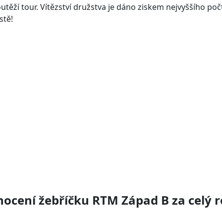
outěží tour. Vítězství družstva je dáno ziskem nejvyššího po
stě!
cení žebříčku RTM Západ B za celý r