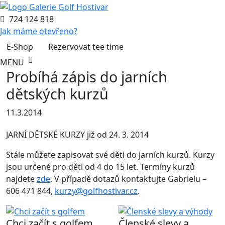
724 124 818
Jak máme otevřeno?
E-Shop
Rezervovat tee time
MENU
Probíhá zápis do jarních
dětských kurzů
11.3.2014
JARNÍ DĚTSKÉ KURZY již od 24. 3. 2014
Stále můžete zapisovat své děti do jarních kurzů. Kurzy
jsou určené pro děti od 4 do 15 let. Termíny kurzů
najdete
zde
. V případě dotazů kontaktujte Gabrielu –
606 471 844,
kurzy@golfhostivar.cz
.
Chci začít s golfem
Členské slevy a