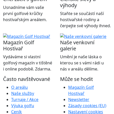
výhody
Usnadníme vám vaše
první golfové krůčky
Staňte se součástí naší
hostivařským areálem.
hostivařské rodiny a
čerpejte své výhody ihned.
Magazín Golf
Naše venkovní
Hostivař
galerie
Vydáváme si vlastní
Umění je naše láska o
golfový magazín v tištěné
kterou se s vámi rádi u
i online podobě. Zdarma.
nás v areálu dělíme.
Často navštěvované
Může se hodit
O areálu
Magazín Golf
Naše služby
Hostivař
Turnaje / Akce
Newsletter
Výuka golfu
Zásady cookies (EU)
Ceník
Nastavení cookies