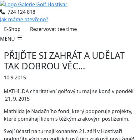
724 124 818
Jak máme otevřeno?
E-Shop
Rezervovat tee time
MENU
PŘIJĎTE SI ZAHRÁT A UDĚLAT
TAK DOBROU VĚC…
10.9.2015
MATHILDA charitativní golfový turnaj se koná v pondělí
21. 9. 2015
Mathilda je Nadačního fond, který podporuje projekty,
které pomáhají lidem s těžkým zrakovým postižením.
Svojí účastí na turnaji konaném 21. září v Hostivaři
podpoříte výchovu vodících psů pro zrakově postižené!