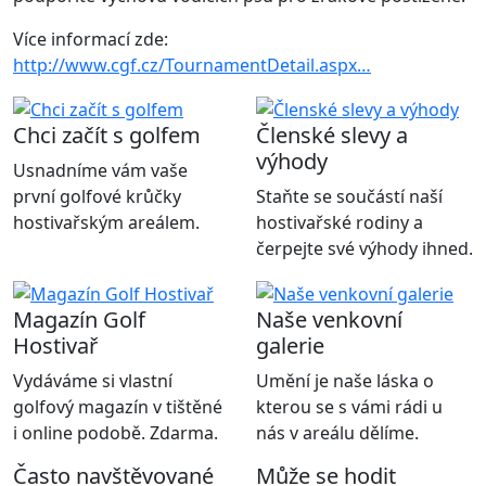
Více informací zde:
http://www.cgf.cz/TournamentDetail.aspx…
Chci začít s golfem
Členské slevy a
výhody
Usnadníme vám vaše
první golfové krůčky
Staňte se součástí naší
hostivařským areálem.
hostivařské rodiny a
čerpejte své výhody ihned.
Magazín Golf
Naše venkovní
Hostivař
galerie
Vydáváme si vlastní
Umění je naše láska o
golfový magazín v tištěné
kterou se s vámi rádi u
i online podobě. Zdarma.
nás v areálu dělíme.
Často navštěvované
Může se hodit