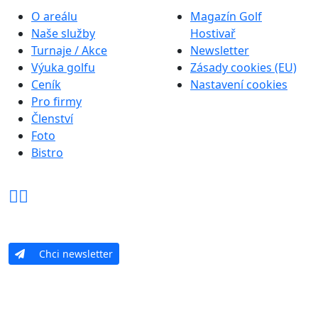
O areálu
Magazín Golf
Naše služby
Hostivař
Turnaje / Akce
Newsletter
Výuka golfu
Zásady cookies (EU)
Ceník
Nastavení cookies
Pro firmy
Členství
Foto
Bistro
Chci newsletter