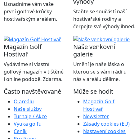
výhody
Usnadníme vám vaše
první golfové krůčky
Staňte se součástí naší
hostivařským areálem.
hostivařské rodiny a
čerpejte své výhody ihned.
Magazín Golf
Naše venkovní
Hostivař
galerie
Vydáváme si vlastní
Umění je naše láska o
golfový magazín v tištěné
kterou se s vámi rádi u
i online podobě. Zdarma.
nás v areálu dělíme.
Často navštěvované
Může se hodit
O areálu
Magazín Golf
Naše služby
Hostivař
Turnaje / Akce
Newsletter
Výuka golfu
Zásady cookies (EU)
Ceník
Nastavení cookies
Pro firmy