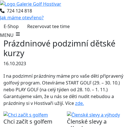
724 124 818
Jak máme otevřeno?
E-Shop
Rezervovat tee time
MENU
Prázdninové podzimní dětské
kurzy
16.10.2023
I na podzimní prázdniny máme pro vaše děti připravený
golfový program. Otevíráme START GOLF (29. – 30. 10.)
nebo PLAY GOLF (na celý týden od 28. 10. – 1. 11.)
Garantujeme vám, že u nás se děti nudit nebudou a
prázdniny si v Hostivaři užijí. Více
zde.
Chci začít s golfem
Členské slevy a