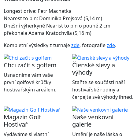
Longest drive: Petr Machatka
Nearest to pin: Dominika Prejsová (5,14 m)
Dnešní výherkyně Nearist to pin o pouhé 2 cm
překonala Adama Kratochvíla (5,16 m)
Kompletní výsledky z turnaje
zde
, fotografie
zde
.
Chci začít s golfem
Členské slevy a
výhody
Usnadníme vám vaše
první golfové krůčky
Staňte se součástí naší
hostivařským areálem.
hostivařské rodiny a
čerpejte své výhody ihned.
Magazín Golf
Naše venkovní
Hostivař
galerie
Vydáváme si vlastní
Umění je naše láska o