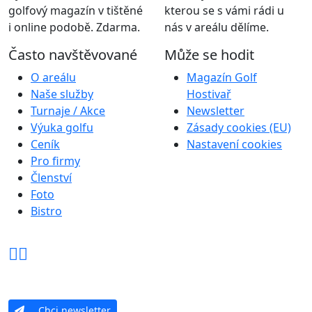
golfový magazín v tištěné
kterou se s vámi rádi u
i online podobě. Zdarma.
nás v areálu dělíme.
Často navštěvované
Může se hodit
O areálu
Magazín Golf
Naše služby
Hostivař
Turnaje / Akce
Newsletter
Výuka golfu
Zásady cookies (EU)
Ceník
Nastavení cookies
Pro firmy
Členství
Foto
Bistro
Chci newsletter