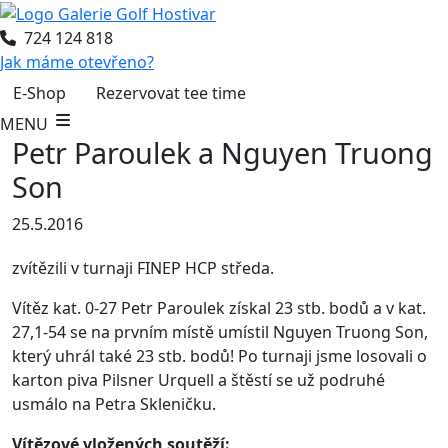
724 124 818
Jak máme otevřeno?
E-Shop
Rezervovat tee time
MENU
Petr Paroulek a Nguyen Truong
Son
25.5.2016
zvítězili v turnaji FINEP HCP středa.
Vítěz kat. 0-27 Petr Paroulek získal 23 stb. bodů a v kat.
27,1-54 se na prvním místě umístil Nguyen Truong Son,
který uhrál také 23 stb. bodů! Po turnaji jsme losovali o
karton piva Pilsner Urquell a štěstí se už podruhé
usmálo na Petra Skleničku.
Vítězové vložených soutěží: