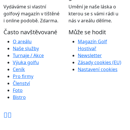
Vydáváme si vlastní
Umění je naše láska o
golfový magazín v tištěné
kterou se s vámi rádi u
i online podobě. Zdarma.
nás v areálu dělíme.
Často navštěvované
Může se hodit
O areálu
Magazín Golf
Naše služby
Hostivař
Turnaje / Akce
Newsletter
Výuka golfu
Zásady cookies (EU)
Ceník
Nastavení cookies
Pro firmy
Členství
Foto
Bistro