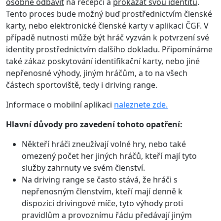
osobně odbavit
na recepci a
prokázat svou identitu
.
Tento proces bude možný buď prostřednictvím členské
karty, nebo elektronické členské karty v aplikaci ČGF. V
případě nutnosti může být hráč vyzván k potvrzení své
identity prostřednictvím dalšího dokladu. Připomínáme
také zákaz poskytování identifikační karty, nebo jiné
nepřenosné výhody, jiným hráčům, a to na všech
částech sportoviště, tedy i driving range.
Informace o mobilní aplikaci
naleznete zde.
Hlavní důvody pro zavedení tohoto opatření:
Někteří hráči zneužívají volné hry, nebo také
omezený počet her jiných hráčů, kteří mají tyto
služby zahrnuty ve svém členství.
Na driving range se často stává, že hráči s
nepřenosným členstvím, kteří mají denně k
dispozici drivingové míče, tyto výhody proti
pravidlům a provoznímu řádu předávají jiným