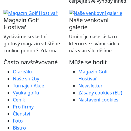
čerpejte své výhody ihned.
Magazín Golf
Naše venkovní
Hostivař
galerie
Vydáváme si vlastní
Umění je naše láska o
golfový magazín v tištěné
kterou se s vámi rádi u
i online podobě. Zdarma.
nás v areálu dělíme.
Často navštěvované
Může se hodit
O areálu
Magazín Golf
Naše služby
Hostivař
Turnaje / Akce
Newsletter
Výuka golfu
Zásady cookies (EU)
Ceník
Nastavení cookies
Pro firmy
Členství
Foto
Bistro