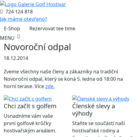
724 124 818
Jak máme otevřeno?
E-Shop
Rezervovat tee time
MENU
Novoroční odpal
18.12.2014
Zveme všechny naše členy a zákazníky na tradiční
Novoroční odpal, který se koná 5. ledna od 18:00 na
horní terase. Více
zde.
Chci začít s golfem
Členské slevy a
výhody
Usnadníme vám vaše
první golfové krůčky
Staňte se součástí naší
hostivařským areálem.
hostivařské rodiny a