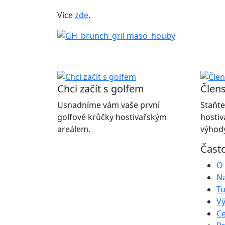
Více
zde
.
Chci začít s golfem
Člens
Usnadníme vám vaše první
Staňte
golfové krůčky hostivařským
hostiv
areálem.
výhody
Čast
O 
Na
Tu
Vý
Ce