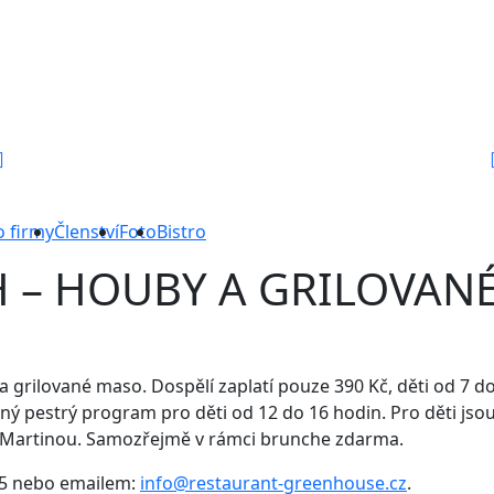
o firmy
Členství
Foto
Bistro
 – HOUBY A GRILOVAN
rilované maso. Dospělí zaplatí pouze 390 Kč, děti od 7 do 1
 pestrý program pro děti od 12 do 16 hodin. Pro děti jsou 
ly Martinou. Samozřejmě v rámci brunche zdarma.
 405 nebo emailem:
info@restaurant-greenhouse.cz
.