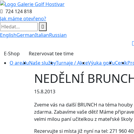
724 124 818
Jak máme otevřeno?
English
German
Italian
Russian
E-Shop
Rezervovat tee time
O areálu
Naše služby
Turnaje / Akce
Výuka golfu
Ceník
Pr
NEDĚLNÍ BRUNCH
15.8.2013
Zveme vás na další BRUNCH na téma houby a g
zdarma. Zabavíme vaše děti! Máme připravený
velmi milou paní učitelkou z mateřské ško
Rezervujte si místa již nyní na tel: 271 960