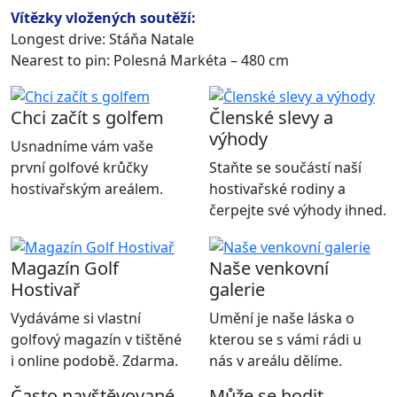
Vítězky vložených soutěží:
Longest drive: Stáňa Natale
Nearest to pin: Polesná Markéta – 480 cm
Chci začít s golfem
Členské slevy a
výhody
Usnadníme vám vaše
první golfové krůčky
Staňte se součástí naší
hostivařským areálem.
hostivařské rodiny a
čerpejte své výhody ihned.
Magazín Golf
Naše venkovní
Hostivař
galerie
Vydáváme si vlastní
Umění je naše láska o
golfový magazín v tištěné
kterou se s vámi rádi u
i online podobě. Zdarma.
nás v areálu dělíme.
Často navštěvované
Může se hodit