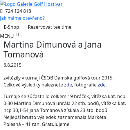
724 124 818
Jak máme otevřeno?
E-Shop
Rezervovat tee time
MENU
Martina Dimunová a Jana
Tomanová
6.8.2015
zvítězily v turnaji ČSOB Dámská golfová tour 2015.
Celkové výsledky naleznete
zde
, fotografie
zde
.
Turnaje se zúčastnilo celkem 19 hráček, vítězka kat. hcp
0-30 Martina Dimunová uhrála 22 stb. bodů, vítězka kat.
hcp 30,1-54 Jana Tomanová získala 23 stb. bodů.
Nejlepší brutto výsledek zaznamenala Markéta
Polesná – 41 ran! Gratulujeme!