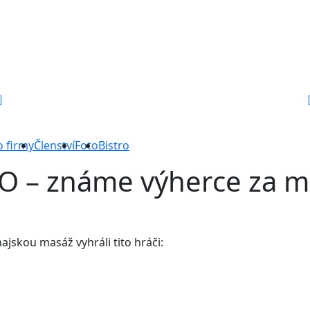
o firmy
Členství
Foto
Bistro
 – známe výherce za m
jskou masáž vyhráli tito hráči: