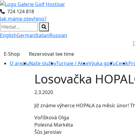
724 124 818
Jak máme otevřeno?
English
German
Italian
Russian
E-Shop
Rezervovat tee time
O areálu
Naše služby
Turnaje / Akce
Výuka golfu
Ceník
Pr
Losovačka HOPALO
2.3.2020
Již známe výherce HOPALA za měsíc únor! Tha
Voříšková Olga
Polesná Markéta
Šůs Jaroslav