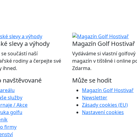
ké slevy a výhody
Magazín Golf Hostivař
 se součástí naší
Vydáváme si vlastní golfový
ařské rodiny a čerpejte své
magazín v tištěné i online 
 ihned.
Zdarma.
o navštěvované
Může se hodit
areálu
Magazín Golf Hostivař
še služby
Newsletter
rnaje / Akce
Zásady cookies (EU)
uka golfu
Nastavení cookies
ník
o firmy
enství