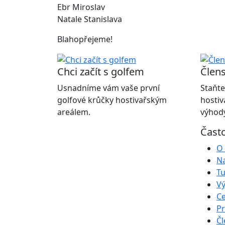
Ebr Miroslav
Natale Stanislava
Blahopřejeme!
Chci začít s golfem
Člens
Usnadníme vám vaše první
Staňte
golfové krůčky hostivařským
hostiv
areálem.
výhody
Čast
O 
Na
Tu
Vý
Ce
Pr
Čl