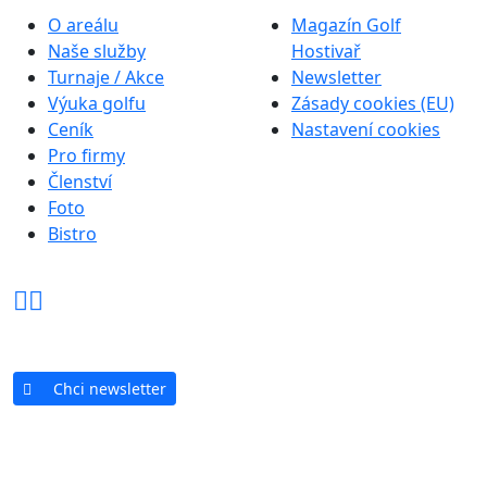
O areálu
Magazín Golf
Naše služby
Hostivař
Turnaje / Akce
Newsletter
Výuka golfu
Zásady cookies (EU)
Ceník
Nastavení cookies
Pro firmy
Členství
Foto
Bistro
Chci newsletter