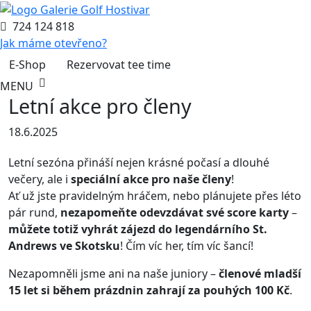
724 124 818
Jak máme otevřeno?
E-Shop
Rezervovat tee time
MENU
Letní akce pro členy
18.6.2025
Letní sezóna přináší nejen krásné počasí a dlouhé
večery, ale i
speciální akce pro naše členy
!
Ať už jste pravidelným hráčem, nebo plánujete přes léto
pár rund,
nezapomeňte odevzdávat své score karty
–
můžete totiž vyhrát zájezd do legendárního St.
Andrews ve Skotsku
! Čím víc her, tím víc šancí!
Nezapomněli jsme ani na naše juniory –
členové mladší
15 let si během prázdnin zahrají za pouhých 100 Kč
.