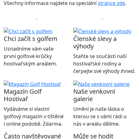
Všechny informace najdete na speciální
stránce zde
.
Chci začít s golfem
Členské slevy a
výhody
Usnadníme vám vaše
první golfové krůčky
Staňte se součástí naší
hostivařským areálem.
hostivařské rodiny a
čerpejte své výhody ihned.
Magazín Golf
Naše venkovní
Hostivař
galerie
Vydáváme si vlastní
Umění je naše láska o
golfový magazín v tištěné
kterou se s vámi rádi u
i online podobě. Zdarma.
nás v areálu dělíme.
Často navštěvované
Může se hodit