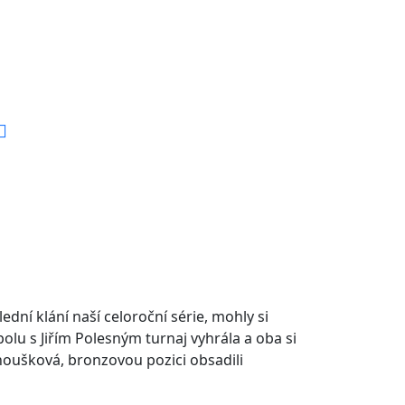
ední klání naší celoroční série, mohly si
olu s Jiřím Polesným turnaj vyhrála a oba si
houšková, bronzovou pozici obsadili