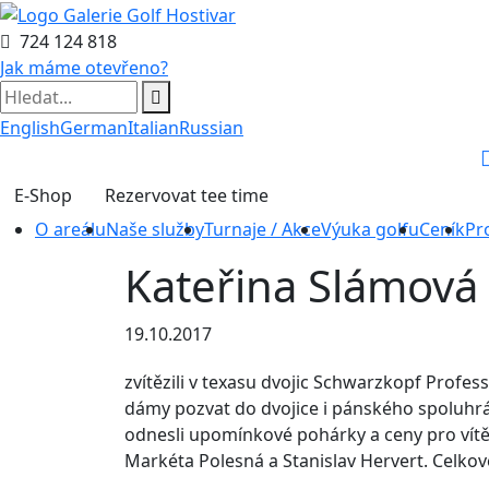
724 124 818
Jak máme otevřeno?
English
German
Italian
Russian
E-Shop
Rezervovat tee time
O areálu
Naše služby
Turnaje / Akce
Výuka golfu
Ceník
Pr
Kateřina Slámová a
19.10.2017
zvítězili v texasu dvojic Schwarzkopf Profess
dámy pozvat do dvojice i pánského spoluhráč
odnesli upomínkové pohárky a ceny pro vítě
Markéta Polesná a Stanislav Hervert. Celko