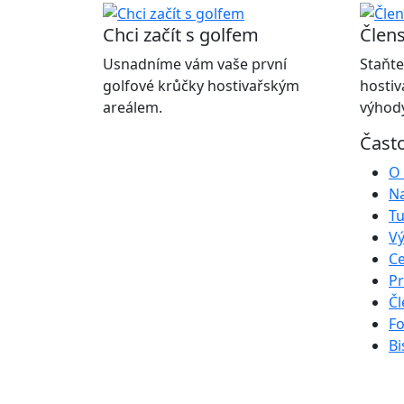
Chci začít s golfem
Člens
Usnadníme vám vaše první
Staňte
golfové krůčky hostivařským
hostiv
areálem.
výhody
Čast
O 
Na
Tu
Vý
Ce
Pr
Čl
Fo
Bi