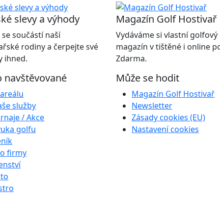
ké slevy a výhody
Magazín Golf Hostivař
 se součástí naší
Vydáváme si vlastní golfový
ařské rodiny a čerpejte své
magazín v tištěné i online 
 ihned.
Zdarma.
o navštěvované
Může se hodit
areálu
Magazín Golf Hostivař
še služby
Newsletter
rnaje / Akce
Zásady cookies (EU)
uka golfu
Nastavení cookies
ník
o firmy
enství
to
stro