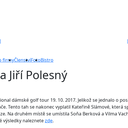
o firmy
Členství
Foto
Bistro
 Jiří Polesný
ional dámské golf tour 19. 10. 2017. Jelikož se jednalo o posl
e. Tento tah se nakonec vyplatil Kateřině Slámové, která sp
ze. Na druhém místě se umístila Soňa Berková a Vilma Vac
vé výsledky naleznete
zde
.