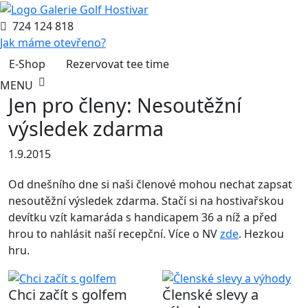
724 124 818
Jak máme otevřeno?
E-Shop
Rezervovat tee time
MENU
Jen pro členy: Nesoutěžní
výsledek zdarma
1.9.2015
Od dnešního dne si naši členové mohou nechat zapsat
nesoutěžní výsledek zdarma. Stačí si na hostivařskou
devítku vzít kamaráda s handicapem 36 a níž a před
hrou to nahlásit naší recepční. Více o NV
zde
. Hezkou
hru.
Chci začít s golfem
Členské slevy a