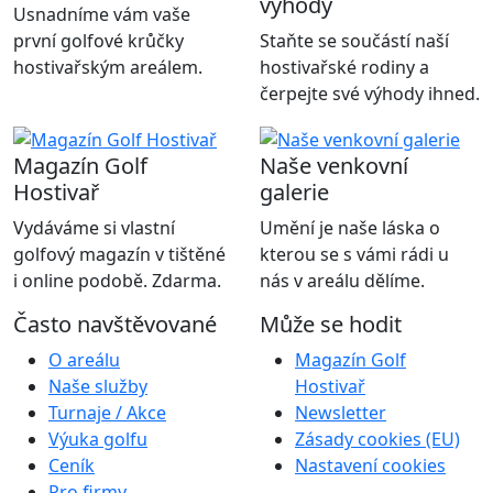
výhody
Usnadníme vám vaše
první golfové krůčky
Staňte se součástí naší
hostivařským areálem.
hostivařské rodiny a
čerpejte své výhody ihned.
Magazín Golf
Naše venkovní
Hostivař
galerie
Vydáváme si vlastní
Umění je naše láska o
golfový magazín v tištěné
kterou se s vámi rádi u
i online podobě. Zdarma.
nás v areálu dělíme.
Často navštěvované
Může se hodit
O areálu
Magazín Golf
Naše služby
Hostivař
Turnaje / Akce
Newsletter
Výuka golfu
Zásady cookies (EU)
Ceník
Nastavení cookies
Pro firmy