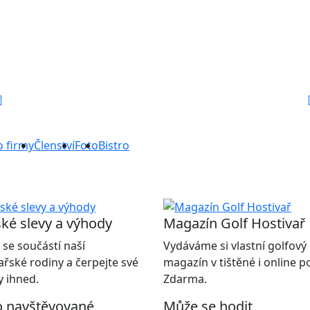
o firmy
Členství
Foto
Bistro
ké slevy a výhody
Magazín Golf Hostivař
 se součástí naší
Vydáváme si vlastní golfový
ařské rodiny a čerpejte své
magazín v tištěné i online 
 ihned.
Zdarma.
o navštěvované
Může se hodit