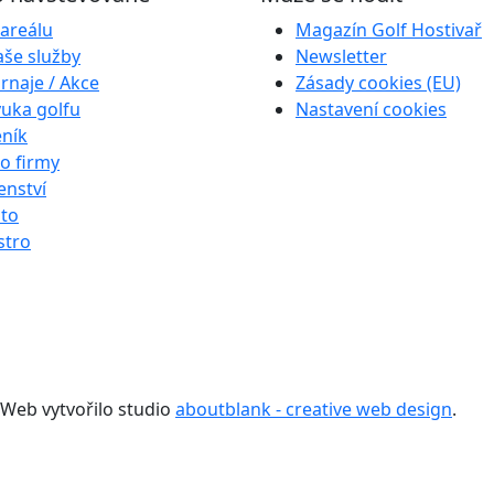
areálu
Magazín Golf Hostivař
še služby
Newsletter
rnaje / Akce
Zásady cookies (EU)
uka golfu
Nastavení cookies
ník
o firmy
enství
to
stro
 Web vytvořilo studio
aboutblank - creative web design
.