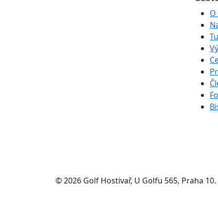
O 
Na
Tu
Vý
Ce
Pr
Čl
Fo
Bi
© 2026 Golf Hostivař, U Golfu 565, Praha 10.