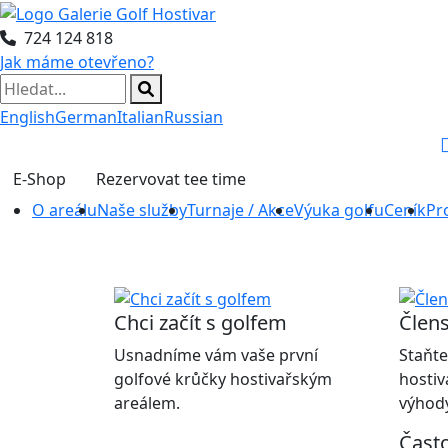
724 124 818
Jak máme otevřeno?
English
German
Italian
Russian
E-Shop
Rezervovat tee time
O areálu
Naše služby
Turnaje / Akce
Výuka golfu
Ceník
Pr
Chci začít s golfem
Člens
Usnadníme vám vaše první
Staňte
golfové krůčky hostivařským
hostiv
areálem.
výhody
Čast