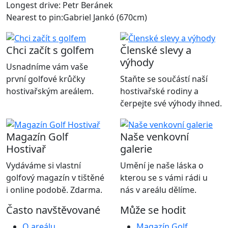
Longest drive: Petr Beránek
Nearest to pin:Gabriel Jankó (670cm)
Chci začít s golfem
Členské slevy a
výhody
Usnadníme vám vaše
první golfové krůčky
Staňte se součástí naší
hostivařským areálem.
hostivařské rodiny a
čerpejte své výhody ihned.
Magazín Golf
Naše venkovní
Hostivař
galerie
Vydáváme si vlastní
Umění je naše láska o
golfový magazín v tištěné
kterou se s vámi rádi u
i online podobě. Zdarma.
nás v areálu dělíme.
Často navštěvované
Může se hodit
O areálu
Magazín Golf