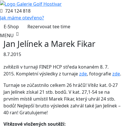
724 124 818
Jak máme otevřeno?
E-Shop
Rezervovat tee time
MENU
Jan Jelínek a Marek Fikar
8.7.2015
zvítězili v turnaji FINEP HCP středa konaném 8. 7.
2015. Kompletní výsledky z turnaje
zde
, fotografie
zde
.
Turnaje se zúčastnilo celkem 26 hráčů! Vítěz kat. 0-27
Jan Jelínek získal 21 stb. bodů. V kat. 27,1-54 se na
prvním místě umístil Marek Fikar, který uhrál 24 stb.
bodů! Nejlepší brutto výsledek zahrál také Jan Jelínek –
40 ran! Gratulujeme!
Vítězové vložených soutěží: