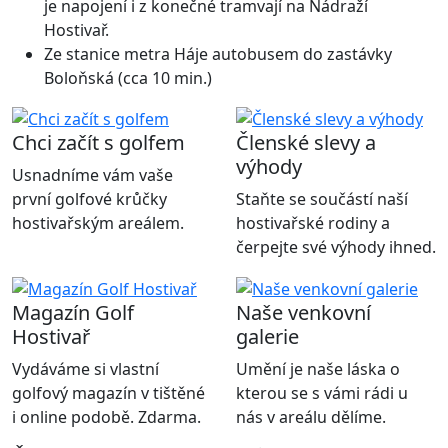
je napojení i z konečné tramvají na Nádraží
Hostivař.
Ze stanice metra Háje autobusem do zastávky
Boloňská (cca 10 min.)
Chci začít s golfem
Členské slevy a
výhody
Usnadníme vám vaše
první golfové krůčky
Staňte se součástí naší
hostivařským areálem.
hostivařské rodiny a
čerpejte své výhody ihned.
Magazín Golf
Naše venkovní
Hostivař
galerie
Vydáváme si vlastní
Umění je naše láska o
golfový magazín v tištěné
kterou se s vámi rádi u
i online podobě. Zdarma.
nás v areálu dělíme.