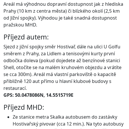
Areál má výhodnou dopravní dostupnost jak z hlediska
Prahy (10 km z centra města) či blízkého okolí (2,5 km
od Jižní spojky). Výhodou je také snadná dostupnost
pražskou MHD.
Příjezd autem:
Sjezd z jižní spojky směr Hostivař, dále na ulici U Golfu
směrem z Prahy, za Lidlem a tenisovými kurty první
odbočka doleva (pokud dojedete až benzínové stanici
Shell, otočíte se na malém kruhovém objezdu a vrátíte
se cca 300m). Areál má vlastní parkoviště o kapacitě
přibližně 120 aut přímo u hlavní klubové budovy s
restaurací.
GPS: 50.0478086N, 14.5515719E
Příjezd MHD:
Ze stanice metra Skalka autobusem do zastávky
Hostivařský pivovar (cca 12 min.). Na tyto autobusy