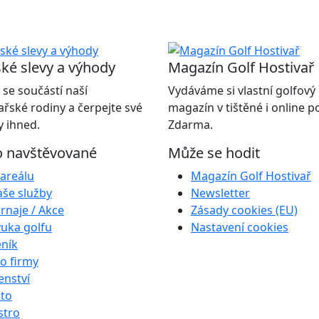
ké slevy a výhody
Magazín Golf Hostivař
 se součástí naší
Vydáváme si vlastní golfový
ařské rodiny a čerpejte své
magazín v tištěné i online 
 ihned.
Zdarma.
o navštěvované
Může se hodit
areálu
Magazín Golf Hostivař
še služby
Newsletter
rnaje / Akce
Zásady cookies (EU)
uka golfu
Nastavení cookies
ník
o firmy
enství
to
stro