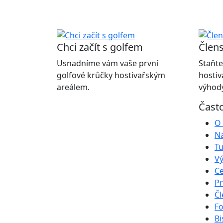
Chci začít s golfem
Člens
Usnadníme vám vaše první
Staňte
golfové krůčky hostivařským
hostiv
areálem.
výhody
Čast
O 
Na
Tu
Vý
Ce
Pr
Čl
Fo
Bi