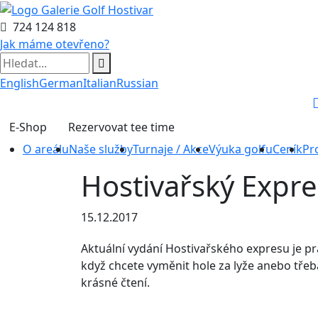
724 124 818
Jak máme otevřeno?
English
German
Italian
Russian
E-Shop
Rezervovat tee time
O areálu
Naše služby
Turnaje / Akce
Výuka golfu
Ceník
Pr
Hostivařský Expre
15.12.2017
Aktuální vydání Hostivařského expresu je prá
když chcete vyměnit hole za lyže anebo třeba
krásné čtení.