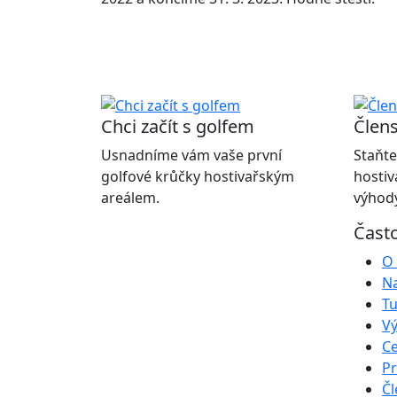
Chci začít s golfem
Člens
Usnadníme vám vaše první
Staňte
golfové krůčky hostivařským
hostiv
areálem.
výhody
Čast
O 
Na
Tu
Vý
Ce
Pr
Čl