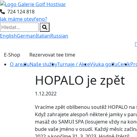
724 124 818
Jak máme otevřeno?
English
German
Italian
Russian
E-Shop
Rezervovat tee time
O areálu
Naše služby
Turnaje / Akce
Výuka golfu
Ceník
Pr
HOPALO je zpět
1.12.2022
Vracíme zpět oblíbenou soutěž HOPALO na sim
Když zahrajete alespoň některé jamky v paru
masáž do SAMUI SPA (losujeme vždy na konci 
bude vaše jméno v osudí. Každý měsíc začín
2022 a končíme 31. 3. 2023. Hodně štěstí!