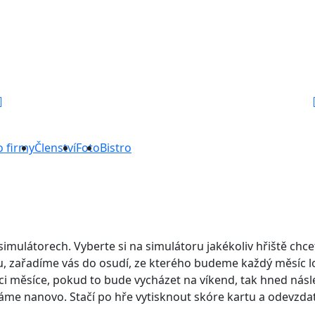
o firmy
Členství
Foto
Bistro
ulátorech. Vyberte si na simulátoru jakékoliv hřiště chcet
, zařadíme vás do osudí, ze kterého budeme každý měsíc los
měsíce, pokud to bude vycházet na víkend, tak hned následuj
áme nanovo. Stačí po hře vytisknout skóre kartu a odevzdat