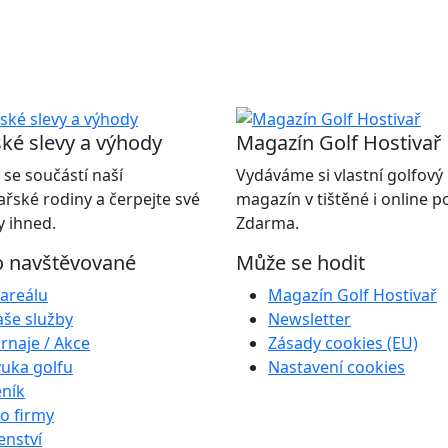
ké slevy a výhody
Magazín Golf Hostivař
 se součástí naší
Vydáváme si vlastní golfový
ařské rodiny a čerpejte své
magazín v tištěné i online 
 ihned.
Zdarma.
o navštěvované
Může se hodit
areálu
Magazín Golf Hostivař
še služby
Newsletter
rnaje / Akce
Zásady cookies (EU)
uka golfu
Nastavení cookies
ník
o firmy
enství