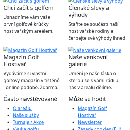
Chci začít s golfem
Členské slevy a
výhody
Usnadníme vám vaše
první golfové krůčky
Staňte se součástí naší
hostivařským areálem.
hostivařské rodiny a
čerpejte své výhody ihned.
Magazín Golf
Naše venkovní
Hostivař
galerie
Vydáváme si vlastní
Umění je naše láska o
golfový magazín v tištěné
kterou se s vámi rádi u
i online podobě. Zdarma.
nás v areálu dělíme.
Často navštěvované
Může se hodit
O areálu
Magazín Golf
Naše služby
Hostivař
Turnaje / Akce
Newsletter
Výuka golfu
Zásady cookies (EU)