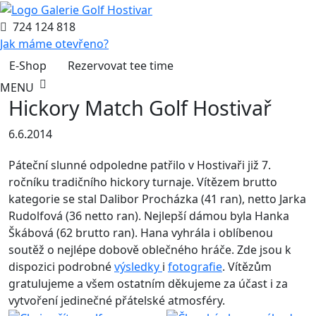
724 124 818
Jak máme otevřeno?
E-Shop
Rezervovat tee time
MENU
Hickory Match Golf Hostivař
6.6.2014
Páteční slunné odpoledne patřilo v Hostivaři již 7.
ročníku tradičního hickory turnaje. Vítězem brutto
kategorie se stal Dalibor Procházka (41 ran), netto Jarka
Rudolfová (36 netto ran). Nejlepší dámou byla Hanka
Škábová (62 brutto ran). Hana vyhrála i oblíbenou
soutěž o nejlépe dobově oblečného hráče. Zde jsou k
dispozici podrobné
výsledky
i
fotografie
. Vítězům
gratulujeme a všem ostatním děkujeme za účast i za
vytvoření jedinečné přátelské atmosféry.