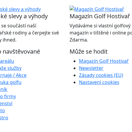
ké slevy a výhody
Magazín Golf Hostivař
 se součástí naší
Vydáváme si vlastní golfový
ařské rodiny a čerpejte své
magazín v tištěné i online 
 ihned.
Zdarma.
o navštěvované
Může se hodit
areálu
Magazín Golf Hostivař
še služby
Newsletter
rnaje / Akce
Zásady cookies (EU)
uka golfu
Nastavení cookies
ník
o firmy
enství
to
stro