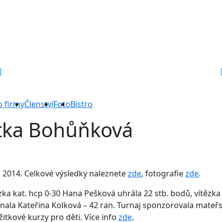
o firmy
Členství
Foto
Bistro
itka Bohůňková
r 2014. Celkové výsledky naleznete
zde
, fotografie
zde
.
zka kat. hcp 0-30 Hana Pešková uhrála 22 stb. bodů, vítězka 
ala Kateřina Kolková – 42 ran. Turnaj sponzorovala mateřská
itkové kurzy pro děti. Více info
zde
.