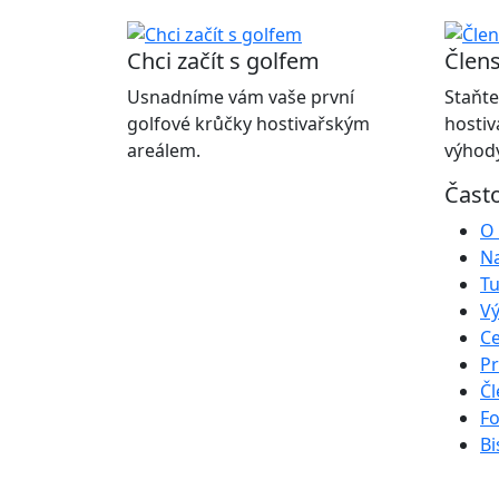
Chci začít s golfem
Člens
Usnadníme vám vaše první
Staňte
golfové krůčky hostivařským
hostiv
areálem.
výhody
Čast
O 
Na
Tu
Vý
Ce
Pr
Čl
Fo
Bi