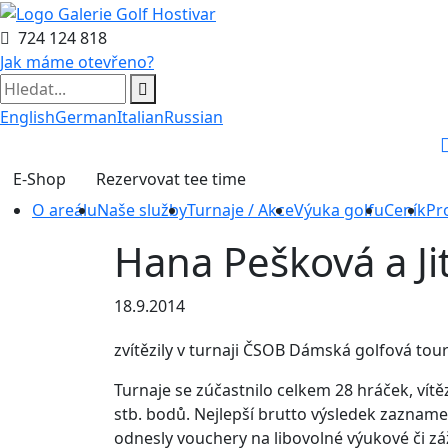
724 124 818
Jak máme otevřeno?
English
German
Italian
Russian
E-Shop
Rezervovat tee time
O areálu
Naše služby
Turnaje / Akce
Výuka golfu
Ceník
Pr
Hana Pešková a J
18.9.2014
zvítězily v turnaji ČSOB Dámská golfová tou
Turnaje se zúčastnilo celkem 28 hráček, vítě
stb. bodů. Nejlepší brutto výsledek zaznamen
odnesly vouchery na libovolné výukové či záž