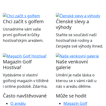
Chci začít s golfem
Členské slevy a
výhody
Usnadníme vám vaše
první golfové krůčky
Staňte se součástí naší
hostivařským areálem.
hostivařské rodiny a
čerpejte své výhody ihned.
Magazín Golf
Naše venkovní
Hostivař
galerie
Vydáváme si vlastní
Umění je naše láska o
golfový magazín v tištěné
kterou se s vámi rádi u
i online podobě. Zdarma.
nás v areálu dělíme.
Často navštěvované
Může se hodit
O areálu
Magazín Golf