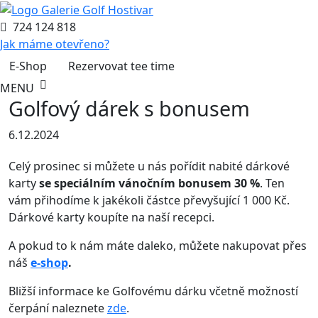
724 124 818
Jak máme otevřeno?
E-Shop
Rezervovat tee time
MENU
Golfový dárek s bonusem
6.12.2024
Celý prosinec si můžete u nás pořídit nabité dárkové
karty
se speciálním vánočním bonusem 30 %
. Ten
vám přihodíme k jakékoli částce převyšující 1 000 Kč.
Dárkové karty koupíte na naší recepci.
A pokud to k nám máte daleko, můžete nakupovat přes
náš
e-shop
.
Bližší informace ke Golfovému dárku včetně možností
čerpání naleznete
zde
.