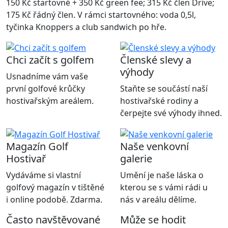
150 Kč startovné + 350 Kč green fee; 315 Kč člen Drive;
175 Kč řádný člen. V rámci startovného: voda 0,5l,
tyčinka Knoppers a club sandwich po hře.
Chci začít s golfem
Členské slevy a
výhody
Usnadníme vám vaše
první golfové krůčky
Staňte se součástí naší
hostivařským areálem.
hostivařské rodiny a
čerpejte své výhody ihned.
Magazín Golf
Naše venkovní
Hostivař
galerie
Vydáváme si vlastní
Umění je naše láska o
golfový magazín v tištěné
kterou se s vámi rádi u
i online podobě. Zdarma.
nás v areálu dělíme.
Často navštěvované
Může se hodit