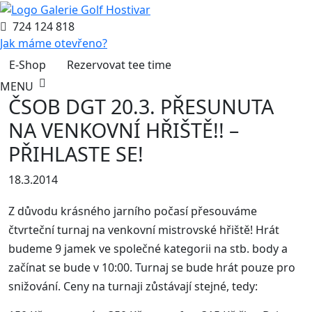
724 124 818
Jak máme otevřeno?
E-Shop
Rezervovat tee time
MENU
ČSOB DGT 20.3. PŘESUNUTA
NA VENKOVNÍ HŘIŠTĚ!! –
PŘIHLASTE SE!
18.3.2014
Z důvodu krásného jarního počasí přesouváme
čtvrteční turnaj na venkovní mistrovské hřiště! Hrát
budeme 9 jamek ve společné kategorii na stb. body a
začínat se bude v 10:00. Turnaj se bude hrát pouze pro
snižování. Ceny na turnaji zůstávají stejné, tedy: