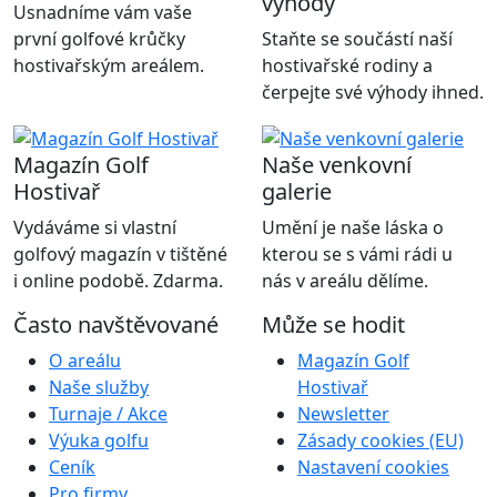
výhody
Usnadníme vám vaše
první golfové krůčky
Staňte se součástí naší
hostivařským areálem.
hostivařské rodiny a
čerpejte své výhody ihned.
Magazín Golf
Naše venkovní
Hostivař
galerie
Vydáváme si vlastní
Umění je naše láska o
golfový magazín v tištěné
kterou se s vámi rádi u
i online podobě. Zdarma.
nás v areálu dělíme.
Často navštěvované
Může se hodit
O areálu
Magazín Golf
Naše služby
Hostivař
Turnaje / Akce
Newsletter
Výuka golfu
Zásady cookies (EU)
Ceník
Nastavení cookies
Pro firmy