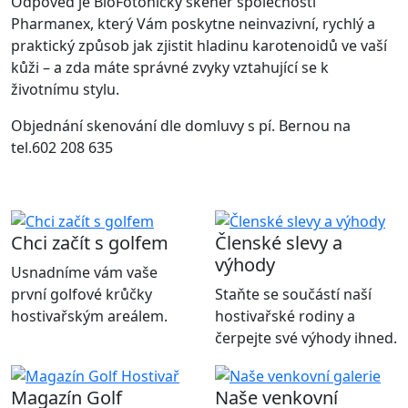
Odpověď je BioFotonický skener společnosti
Pharmanex, který Vám poskytne neinvazivní, rychlý a
praktický způsob jak zjistit hladinu karotenoidů ve vaší
kůži – a zda máte správné zvyky vztahující se k
životnímu stylu.
Objednání skenování dle domluvy s pí. Bernou na
tel.602 208 635
Chci začít s golfem
Členské slevy a
výhody
Usnadníme vám vaše
první golfové krůčky
Staňte se součástí naší
hostivařským areálem.
hostivařské rodiny a
čerpejte své výhody ihned.
Magazín Golf
Naše venkovní