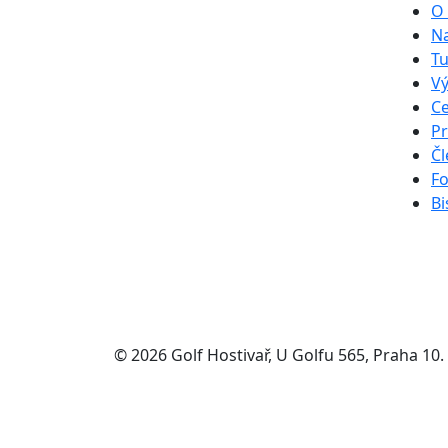
O 
Na
Tu
Vý
Ce
Pr
Čl
Fo
Bi
© 2026 Golf Hostivař, U Golfu 565, Praha 10.