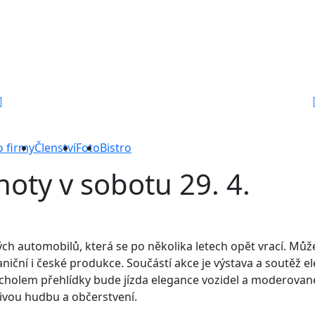
o firmy
Členství
Foto
Bistro
oty v sobotu 29. 4.
ch automobilů, která se po několika letech opět vrací. Může
niční i české produkce. Součástí akce je výstava a soutěž
cholem přehlídky bude jízda elegance vozidel a moderované
živou hudbu a občerstvení.