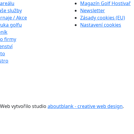
areálu
Magazín Golf Hostivař
še služby
Newsletter
rnaje / Akce
Zásady cookies (EU)
uka golfu
Nastavení cookies
ník
o firmy
enství
to
stro
 Web vytvořilo studio
aboutblank - creative web design
.