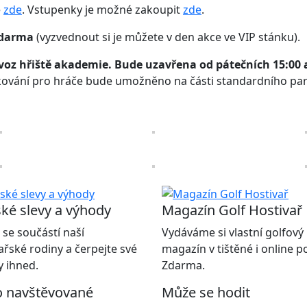
e
zde
. Vstupenky je možné zakoupit
zde
.
zdarma
(vyzvednout si je můžete v den akce ve VIP stánku).
voz hřiště akademie. Bude uzavřena od pátečních 15:00 a
rkování pro hráče bude umožněno na části standardního par
ké slevy a výhody
Magazín Golf Hostivař
 se součástí naší
Vydáváme si vlastní golfový
ařské rodiny a čerpejte své
magazín v tištěné i online 
 ihned.
Zdarma.
o navštěvované
Může se hodit