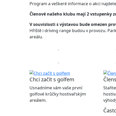
Program a veškeré informace o akci najdet
Členové našeho klubu mají 2 vstupenky 
V souvislosti s výstavou bude omezen pro
Hřiště i driving range budou v provozu. Pa
areálu.
Chci začít s golfem
Člens
Usnadníme vám vaše první
Staňte
golfové krůčky hostivařským
hostiv
areálem.
výhody
Čast