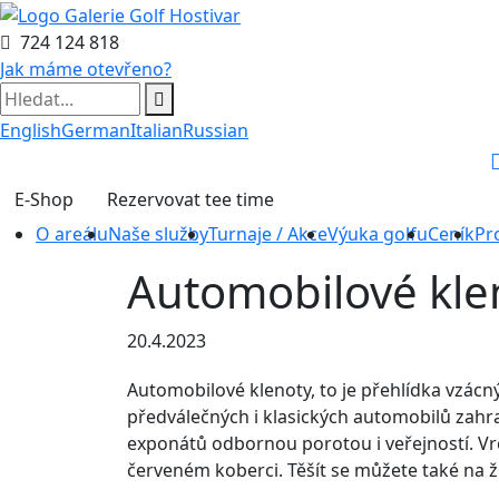
724 124 818
Jak máme otevřeno?
English
German
Italian
Russian
E-Shop
Rezervovat tee time
O areálu
Naše služby
Turnaje / Akce
Výuka golfu
Ceník
Pr
Automobilové klen
20.4.2023
Automobilové klenoty, to je přehlídka vzácný
předválečných i klasických automobilů zahra
exponátů odbornou porotou i veřejností. Vr
červeném koberci. Těšít se můžete také na 