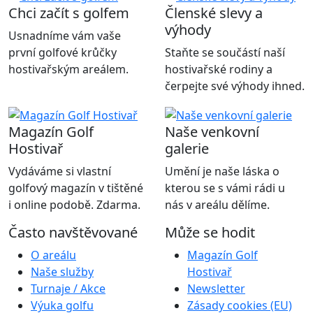
Chci začít s golfem
Členské slevy a
výhody
Usnadníme vám vaše
první golfové krůčky
Staňte se součástí naší
hostivařským areálem.
hostivařské rodiny a
čerpejte své výhody ihned.
Magazín Golf
Naše venkovní
Hostivař
galerie
Vydáváme si vlastní
Umění je naše láska o
golfový magazín v tištěné
kterou se s vámi rádi u
i online podobě. Zdarma.
nás v areálu dělíme.
Často navštěvované
Může se hodit
O areálu
Magazín Golf
Naše služby
Hostivař
Turnaje / Akce
Newsletter
Výuka golfu
Zásady cookies (EU)