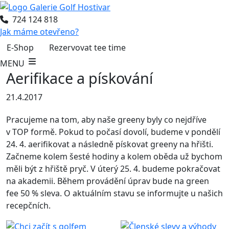
724 124 818
Jak máme otevřeno?
E-Shop
Rezervovat tee time
MENU
Aerifikace a pískování
21.4.2017
Pracujeme na tom, aby naše greeny byly co nejdříve
v TOP formě. Pokud to počasí dovolí, budeme v pondělí
24. 4. aerifikovat a následně pískovat greeny na hřišti.
Začneme kolem šesté hodiny a kolem oběda už bychom
měli být z hřiště pryč. V úterý 25. 4. budeme pokračovat
na akademii. Během provádění úprav bude na green
fee 50 % sleva. O aktuálním stavu se informujte u našich
recepčních.