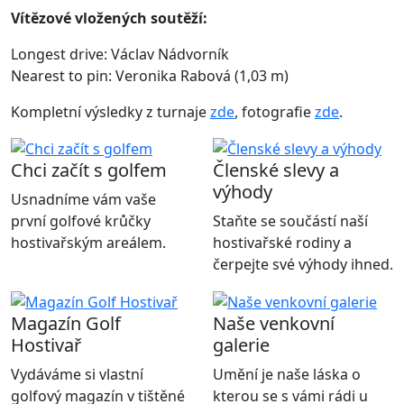
Vítězové vložených soutěží:
Longest drive: Václav Nádvorník
Nearest to pin: Veronika Rabová (1,03 m)
Kompletní výsledky z turnaje
zde
, fotografie
zde
.
Chci začít s golfem
Členské slevy a
výhody
Usnadníme vám vaše
první golfové krůčky
Staňte se součástí naší
hostivařským areálem.
hostivařské rodiny a
čerpejte své výhody ihned.
Magazín Golf
Naše venkovní
Hostivař
galerie
Vydáváme si vlastní
Umění je naše láska o
golfový magazín v tištěné
kterou se s vámi rádi u